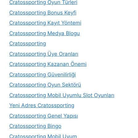
Cratossporting Oyun Türleri
Cratossporting Bonus Keyfi
Cratossporting Kayıt Yöntemi
Cratossporting Medya Blogu
Cratossporting
Cratossporting Üye Oranları
Cratossporting Kazanan Önemi
Cratossporting Güvenilirliği
Cratossporting Oyun Sektörü
Cratossporting Mobil Uyumlu Slot Oyunları
Yeni Adres Cratossporting
Cratossporting Genel Yapısı
Cratossporting Bingo
Cratossporting Mobil Uyum