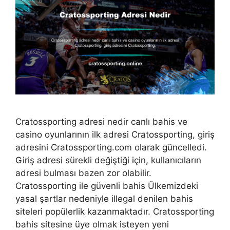
Cratossporting adresi nedir canlı bahis ve
casino oyunlarının ilk adresi Cratossporting, giriş
adresini Cratossporting.com olarak güncelledi.
Giriş adresi sürekli değiştiği için, kullanıcıların
adresi bulması bazen zor olabilir.
Cratossporting ile güvenli bahis Ülkemizdeki
yasal şartlar nedeniyle illegal denilen bahis
siteleri popülerlik kazanmaktadır. Cratossporting
bahis sitesine üye olmak isteyen yeni