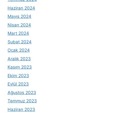
Haziran 2024
Mayıs 2024
Nisan 2024
Mart 2024
Şubat 2024
Ocak 2024
Aralık 2023
Kasım 2023
Ekim 2023
Eylül 2023
Ağustos 2023
Temmuz 2023
Haziran 2023