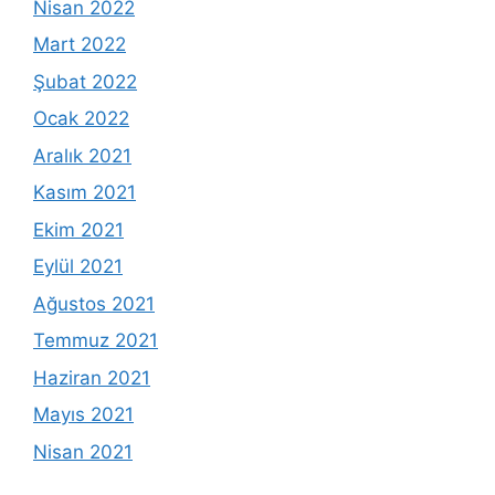
Nisan 2022
Mart 2022
Şubat 2022
Ocak 2022
Aralık 2021
Kasım 2021
Ekim 2021
Eylül 2021
Ağustos 2021
Temmuz 2021
Haziran 2021
Mayıs 2021
Nisan 2021