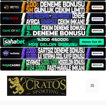
İçeriğe
atla
Menü