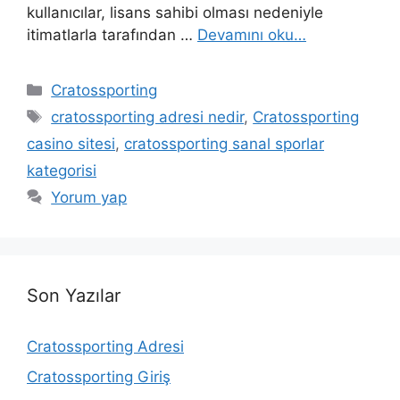
kullanıcılar, lisans sahibi olması nedeniyle
itimatlarla tarafından …
Devamını oku…
Kategoriler
Cratossporting
Etiketler
cratossporting adresi nedir
,
Cratossporting
casino sitesi
,
cratossporting sanal sporlar
kategorisi
Yorum yap
Son Yazılar
Cratossporting Adresi
Cratossporting Giriş