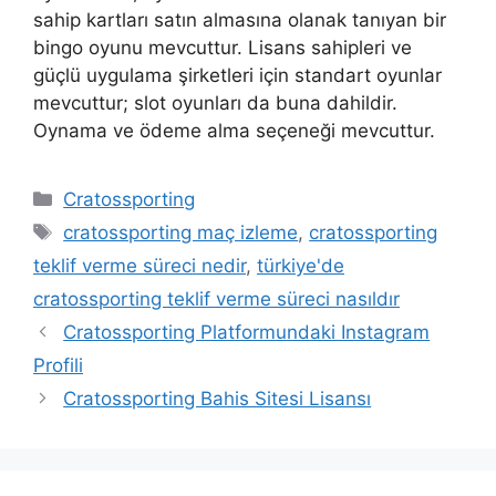
sahip kartları satın almasına olanak tanıyan bir
bingo oyunu mevcuttur. Lisans sahipleri ve
güçlü uygulama şirketleri için standart oyunlar
mevcuttur; slot oyunları da buna dahildir.
Oynama ve ödeme alma seçeneği mevcuttur.
Kategoriler
Cratossporting
Etiketler
cratossporting maç izleme
,
cratossporting
teklif verme süreci nedir
,
türkiye'de
cratossporting teklif verme süreci nasıldır
Cratossporting Platformundaki Instagram
Profili
Cratossporting Bahis Sitesi Lisansı