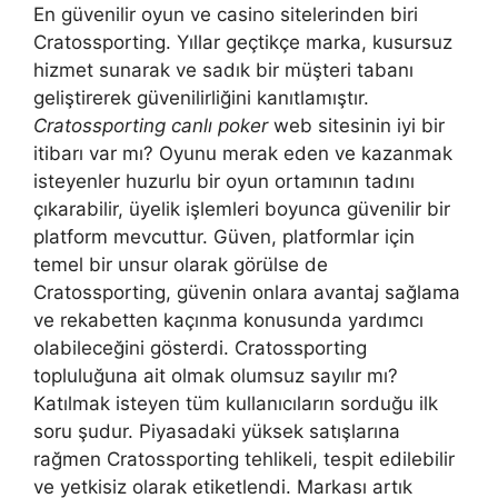
En güvenilir oyun ve casino sitelerinden biri
Cratossporting. Yıllar geçtikçe marka, kusursuz
hizmet sunarak ve sadık bir müşteri tabanı
geliştirerek güvenilirliğini kanıtlamıştır.
Cratossporting canlı poker
web sitesinin iyi bir
itibarı var mı? Oyunu merak eden ve kazanmak
isteyenler huzurlu bir oyun ortamının tadını
çıkarabilir, üyelik işlemleri boyunca güvenilir bir
platform mevcuttur. Güven, platformlar için
temel bir unsur olarak görülse de
Cratossporting, güvenin onlara avantaj sağlama
ve rekabetten kaçınma konusunda yardımcı
olabileceğini gösterdi. Cratossporting
topluluğuna ait olmak olumsuz sayılır mı?
Katılmak isteyen tüm kullanıcıların sorduğu ilk
soru şudur. Piyasadaki yüksek satışlarına
rağmen Cratossporting tehlikeli, tespit edilebilir
ve yetkisiz olarak etiketlendi. Markası artık