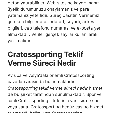
beton yatırabilirler. Web sitesine kaydolmanız,
üyelik durumunuzu onaylamanız ve para
yatırmanız yeterlidir. Süreç basittir. Vermemiz
gereken bilgiler arasında ad, soyadı, adres
bilgileri, cep telefonu numarası ve e-posta yer
almaktadır. Veriler gerçek sayılar kullanılarak
yazılmalıdır.
Cratossporting Teklif
Verme Süreci Nedir
Avrupa ve Asya’daki önemli Cratossporting
pazarları arasında bulunmaktadır.
Cratossporting teklif verme süreci nedir
hizmeti
de bu şirket tarafından sunulmaktadır. Spor ve
canlı Cratossporting sitelerinin yanı sıra e spor
veya sanal Cratossporting henüz casino hizmeti