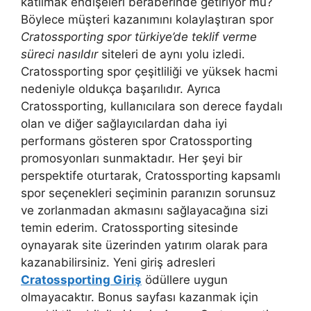
katılmak endişeleri beraberinde getiriyor mu?
Böylece müşteri kazanımını kolaylaştıran spor
Cratossporting spor türkiye’de teklif verme
süreci nasıldır
siteleri de aynı yolu izledi.
Cratossporting spor çeşitliliği ve yüksek hacmi
nedeniyle oldukça başarılıdır. Ayrıca
Cratossporting, kullanıcılara son derece faydalı
olan ve diğer sağlayıcılardan daha iyi
performans gösteren spor Cratossporting
promosyonları sunmaktadır. Her şeyi bir
perspektife oturtarak, Cratossporting kapsamlı
spor seçenekleri seçiminin paranızın sorunsuz
ve zorlanmadan akmasını sağlayacağına sizi
temin ederim. Cratossporting sitesinde
oynayarak site üzerinden yatırım olarak para
kazanabilirsiniz. Yeni giriş adresleri
Cratossporting Giriş
ödüllere uygun
olmayacaktır. Bonus sayfası kazanmak için