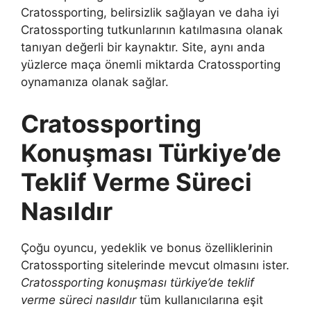
Cratossporting, belirsizlik sağlayan ve daha iyi
Cratossporting tutkunlarının katılmasına olanak
tanıyan değerli bir kaynaktır. Site, aynı anda
yüzlerce maça önemli miktarda Cratossporting
oynamanıza olanak sağlar.
Cratossporting
Konuşması Türkiye’de
Teklif Verme Süreci
Nasıldır
Çoğu oyuncu, yedeklik ve bonus özelliklerinin
Cratossporting sitelerinde mevcut olmasını ister.
Cratossporting konuşması türkiye’de teklif
verme süreci nasıldır
tüm kullanıcılarına eşit