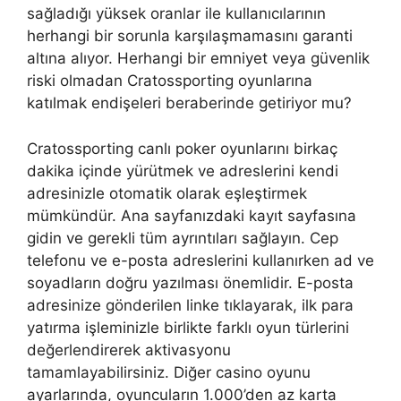
sağladığı yüksek oranlar ile kullanıcılarının
herhangi bir sorunla karşılaşmamasını garanti
altına alıyor. Herhangi bir emniyet veya güvenlik
riski olmadan Cratossporting oyunlarına
katılmak endişeleri beraberinde getiriyor mu?
Cratossporting canlı poker oyunlarını birkaç
dakika içinde yürütmek ve adreslerini kendi
adresinizle otomatik olarak eşleştirmek
mümkündür. Ana sayfanızdaki kayıt sayfasına
gidin ve gerekli tüm ayrıntıları sağlayın. Cep
telefonu ve e-posta adreslerini kullanırken ad ve
soyadların doğru yazılması önemlidir. E-posta
adresinize gönderilen linke tıklayarak, ilk para
yatırma işleminizle birlikte farklı oyun türlerini
değerlendirerek aktivasyonu
tamamlayabilirsiniz. Diğer casino oyunu
ayarlarında, oyuncuların 1.000’den az karta