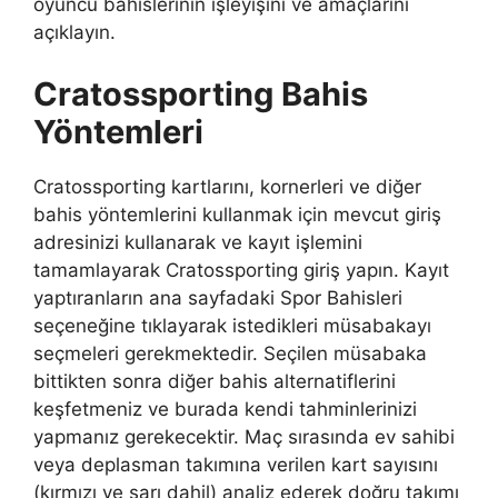
oyuncu bahislerinin işleyişini ve amaçlarını
açıklayın.
Cratossporting Bahis
Yöntemleri
Cratossporting kartlarını, kornerleri ve diğer
bahis yöntemlerini kullanmak için mevcut giriş
adresinizi kullanarak ve kayıt işlemini
tamamlayarak Cratossporting giriş yapın. Kayıt
yaptıranların ana sayfadaki Spor Bahisleri
seçeneğine tıklayarak istedikleri müsabakayı
seçmeleri gerekmektedir. Seçilen müsabaka
bittikten sonra diğer bahis alternatiflerini
keşfetmeniz ve burada kendi tahminlerinizi
yapmanız gerekecektir. Maç sırasında ev sahibi
veya deplasman takımına verilen kart sayısını
(kırmızı ve sarı dahil) analiz ederek doğru takımı