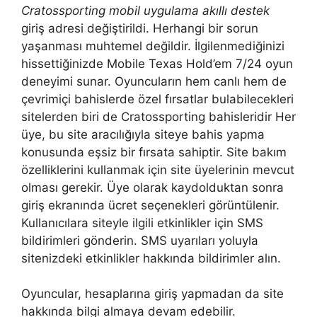
Cratossporting mobil uygulama akıllı destek
giriş adresi değiştirildi. Herhangi bir sorun
yaşanması muhtemel değildir. İlgilenmediğinizi
hissettiğinizde Mobile Texas Hold’em 7/24 oyun
deneyimi sunar. Oyuncuların hem canlı hem de
çevrimiçi bahislerde özel fırsatlar bulabilecekleri
sitelerden biri de Cratossporting bahisleridir Her
üye, bu site aracılığıyla siteye bahis yapma
konusunda eşsiz bir fırsata sahiptir. Site bakım
özelliklerini kullanmak için site üyelerinin mevcut
olması gerekir. Üye olarak kaydolduktan sonra
giriş ekranında ücret seçenekleri görüntülenir.
Kullanıcılara siteyle ilgili etkinlikler için SMS
bildirimleri gönderin. SMS uyarıları yoluyla
sitenizdeki etkinlikler hakkında bildirimler alın.
Oyuncular, hesaplarına giriş yapmadan da site
hakkında bilgi almaya devam edebilir.