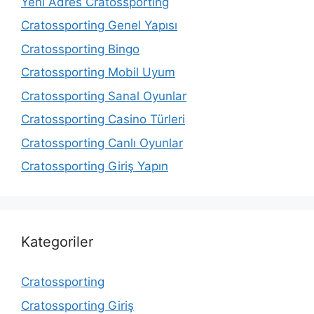
Yeni Adres Cratossporting
Cratossporting Genel Yapısı
Cratossporting Bingo
Cratossporting Mobil Uyum
Cratossporting Sanal Oyunlar
Cratossporting Casino Türleri
Cratossporting Canlı Oyunlar
Cratossporting Giriş Yapın
Kategoriler
Cratossporting
Cratossporting Giriş