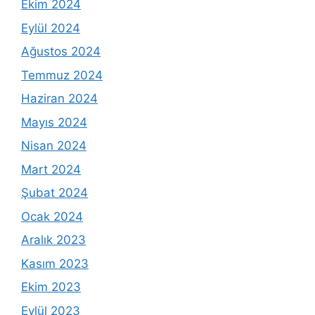
Ekim 2024
Eylül 2024
Ağustos 2024
Temmuz 2024
Haziran 2024
Mayıs 2024
Nisan 2024
Mart 2024
Şubat 2024
Ocak 2024
Aralık 2023
Kasım 2023
Ekim 2023
Eylül 2023