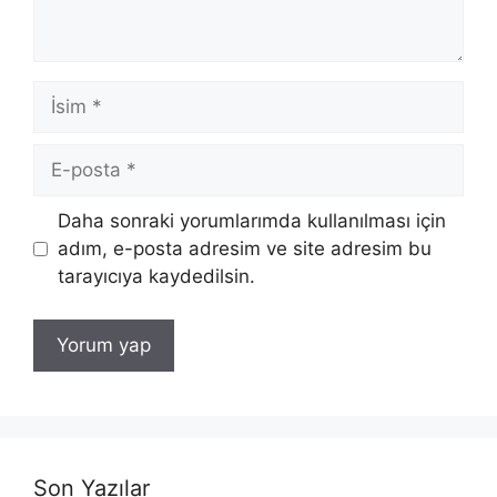
İsim
E-
posta
İnternet
Daha sonraki yorumlarımda kullanılması için
sitesi
adım, e-posta adresim ve site adresim bu
tarayıcıya kaydedilsin.
Son Yazılar