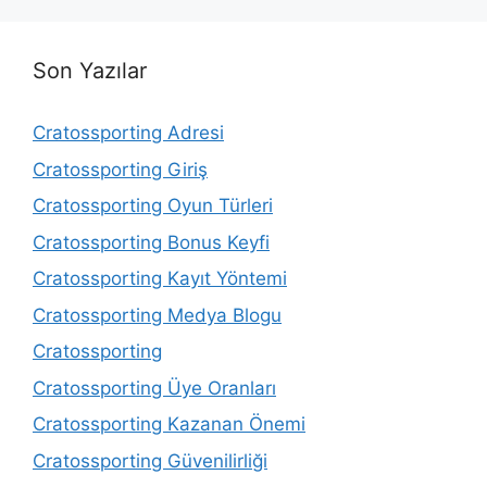
Son Yazılar
Cratossporting Adresi
Cratossporting Giriş
Cratossporting Oyun Türleri
Cratossporting Bonus Keyfi
Cratossporting Kayıt Yöntemi
Cratossporting Medya Blogu
Cratossporting
Cratossporting Üye Oranları
Cratossporting Kazanan Önemi
Cratossporting Güvenilirliği