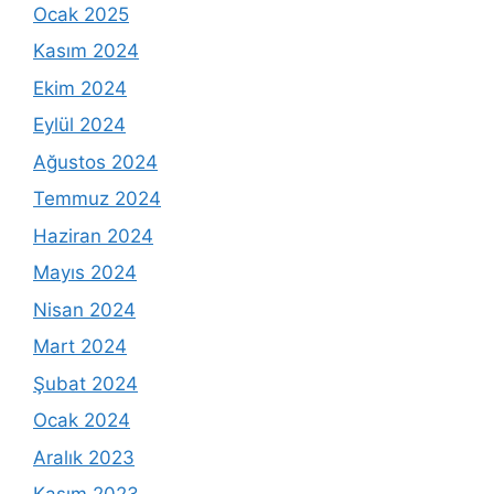
Ocak 2025
Kasım 2024
Ekim 2024
Eylül 2024
Ağustos 2024
Temmuz 2024
Haziran 2024
Mayıs 2024
Nisan 2024
Mart 2024
Şubat 2024
Ocak 2024
Aralık 2023