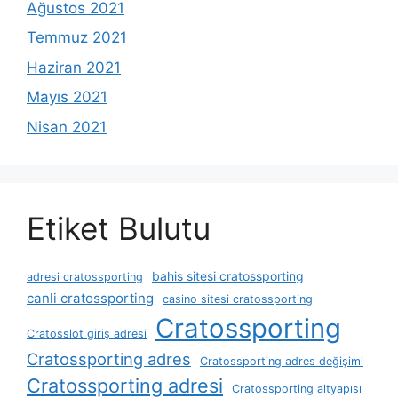
Ağustos 2021
Temmuz 2021
Haziran 2021
Mayıs 2021
Nisan 2021
Etiket Bulutu
bahis sitesi cratossporting
adresi cratossporting
canli cratossporting
casino sitesi cratossporting
Cratossporting
Cratosslot giriş adresi
Cratossporting adres
Cratossporting adres değişimi
Cratossporting adresi
Cratossporting altyapısı