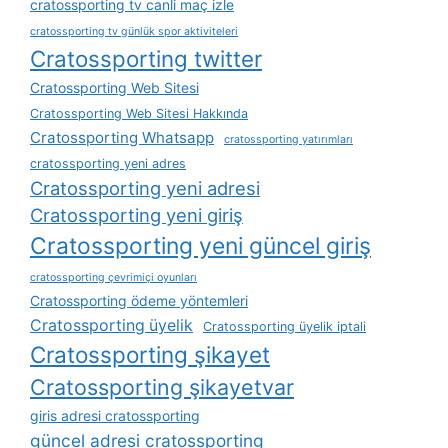
cratossporting tv canli maç izle
cratossporting tv günlük spor aktiviteleri
Cratossporting twitter
Cratossporting Web Sitesi
Cratossporting Web Sitesi Hakkında
Cratossporting Whatsapp
cratossporting yatırımları
cratossporting yeni adres
Cratossporting yeni adresi
Cratossporting yeni giriş
Cratossporting yeni güncel giriş
cratossporting çevrimiçi oyunları
Cratossporting ödeme yöntemleri
Cratossporting üyelik
Cratossporting üyelik iptali
Cratossporting şikayet
Cratossporting şikayetvar
giris adresi cratossporting
güncel adresi cratossporting