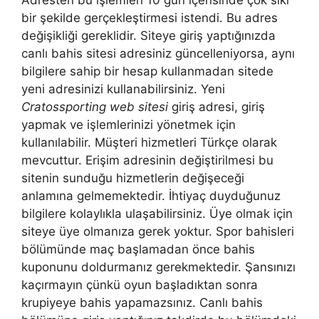
Adresten bu işlemleri 10 gün içerisinde çok sıkı
bir şekilde gerçekleştirmesi istendi. Bu adres
değişikliği gereklidir. Siteye giriş yaptığınızda
canlı bahis sitesi adresiniz güncelleniyorsa, aynı
bilgilere sahip bir hesap kullanmadan sitede
yeni adresinizi kullanabilirsiniz. Yeni
Cratossporting web sitesi
giriş adresi, giriş
yapmak ve işlemlerinizi yönetmek için
kullanılabilir. Müşteri hizmetleri Türkçe olarak
mevcuttur. Erişim adresinin değiştirilmesi bu
sitenin sunduğu hizmetlerin değişeceği
anlamına gelmemektedir. İhtiyaç duyduğunuz
bilgilere kolaylıkla ulaşabilirsiniz. Üye olmak için
siteye üye olmanıza gerek yoktur. Spor bahisleri
bölümünde maç başlamadan önce bahis
kuponunu doldurmanız gerekmektedir. Şansınızı
kaçırmayın çünkü oyun başladıktan sonra
krupiyeye bahis yapamazsınız. Canlı bahis