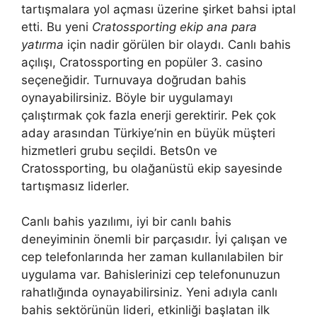
tartışmalara yol açması üzerine şirket bahsi iptal
etti. Bu yeni
Cratossporting ekip ana para
yatırma
için nadir görülen bir olaydı. Canlı bahis
açılışı, Cratossporting en popüler 3. casino
seçeneğidir. Turnuvaya doğrudan bahis
oynayabilirsiniz. Böyle bir uygulamayı
çalıştırmak çok fazla enerji gerektirir. Pek çok
aday arasından Türkiye’nin en büyük müşteri
hizmetleri grubu seçildi. Bets0n ve
Cratossporting, bu olağanüstü ekip sayesinde
tartışmasız liderler.
Canlı bahis yazılımı, iyi bir canlı bahis
deneyiminin önemli bir parçasıdır. İyi çalışan ve
cep telefonlarında her zaman kullanılabilen bir
uygulama var. Bahislerinizi cep telefonunuzun
rahatlığında oynayabilirsiniz. Yeni adıyla canlı
bahis sektörünün lideri, etkinliği başlatan ilk