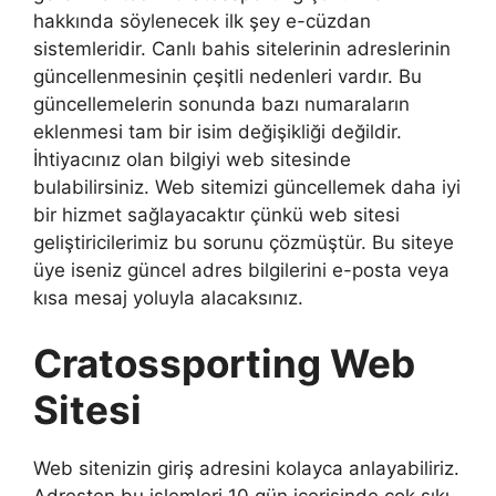
hakkında söylenecek ilk şey e-cüzdan
sistemleridir. Canlı bahis sitelerinin adreslerinin
güncellenmesinin çeşitli nedenleri vardır. Bu
güncellemelerin sonunda bazı numaraların
eklenmesi tam bir isim değişikliği değildir.
İhtiyacınız olan bilgiyi web sitesinde
bulabilirsiniz. Web sitemizi güncellemek daha iyi
bir hizmet sağlayacaktır çünkü web sitesi
geliştiricilerimiz bu sorunu çözmüştür. Bu siteye
üye iseniz güncel adres bilgilerini e-posta veya
kısa mesaj yoluyla alacaksınız.
Cratossporting Web
Sitesi
Web sitenizin giriş adresini kolayca anlayabiliriz.