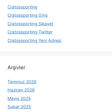
Cratossporting
Cratossporting Giriş
Cratossporting Şikayet
Cratossporting Twitter
Cratossporting Yeni Adresi
Arşivler
Temmuz 2026
Haziran 2026
Mayıs 2025
Şubat 2025