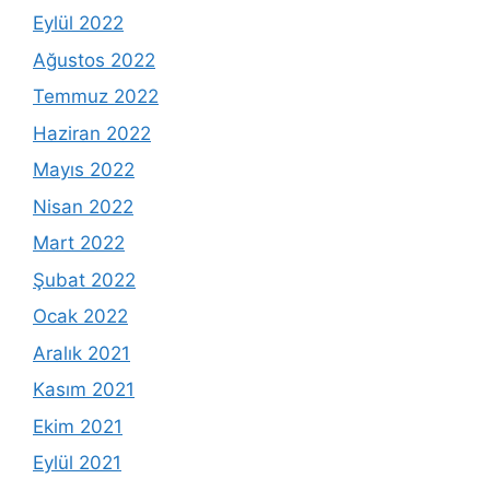
Eylül 2022
Ağustos 2022
Temmuz 2022
Haziran 2022
Mayıs 2022
Nisan 2022
Mart 2022
Şubat 2022
Ocak 2022
Aralık 2021
Kasım 2021
Ekim 2021
Eylül 2021