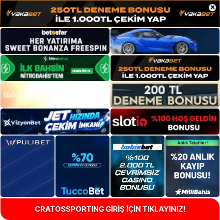
×
CRATOSSPORTING GİRİŞ İÇİN TIKLAYINIZ!