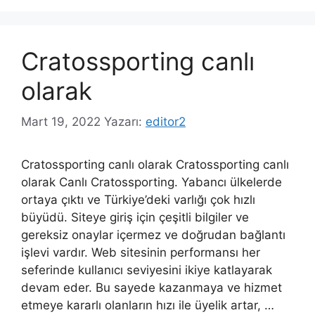
Cratossporting canlı
olarak
Mart 19, 2022
Yazarı:
editor2
Cratossporting canlı olarak Cratossporting canlı
olarak Canlı Cratossporting. Yabancı ülkelerde
ortaya çıktı ve Türkiye’deki varlığı çok hızlı
büyüdü. Siteye giriş için çeşitli bilgiler ve
gereksiz onaylar içermez ve doğrudan bağlantı
işlevi vardır. Web sitesinin performansı her
seferinde kullanıcı seviyesini ikiye katlayarak
devam eder. Bu sayede kazanmaya ve hizmet
etmeye kararlı olanların hızı ile üyelik artar, …