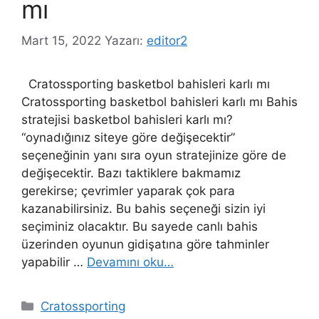
mı
Mart 15, 2022
Yazarı:
editor2
Cratossporting basketbol bahisleri karlı mı
Cratossporting basketbol bahisleri karlı mı Bahis
stratejisi basketbol bahisleri karlı mı?
“oynadığınız siteye göre değişecektir”
seçeneğinin yanı sıra oyun stratejinize göre de
değişecektir. Bazı taktiklere bakmamız
gerekirse; çevrimler yaparak çok para
kazanabilirsiniz. Bu bahis seçeneği sizin iyi
seçiminiz olacaktır. Bu sayede canlı bahis
üzerinden oyunun gidişatına göre tahminler
yapabilir …
Devamını oku…
Kategoriler
Cratossporting