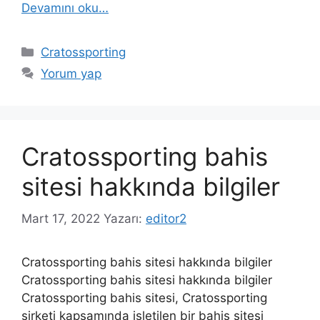
Devamını oku…
Kategoriler
Cratossporting
Yorum yap
Cratossporting bahis
sitesi hakkında bilgiler
Mart 17, 2022
Yazarı:
editor2
Cratossporting bahis sitesi hakkında bilgiler
Cratossporting bahis sitesi hakkında bilgiler
Cratossporting bahis sitesi, Cratossporting
şirketi kapsamında işletilen bir bahis sitesi