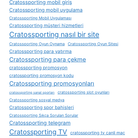
Cratossporting mobil giriş
Cratossporting mobil uygulama
Cratossporting Mobil Uygulaması
Cratossporting müşteri hizmetleri
Cratossporting nasıl bir site
Cratossporting Oyun Oynama
Cratossporting Oyun Sitesi
Cratossporting para yatırma
Cratossporting para çekme
cratossporting promosyon
cratossporting promosyon kodu
Cratossporting promosyonları
cratossporting slot oyunları
cratossporting sanal sporları
Cratossporting sosyal medya
Cratossporting spor bahisleri
Cratossporting Sıkça Sorulan Sorular
Cratossporting telegram
Cratossporting TV
cratossporting tv canli maç