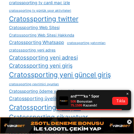
cratossporting tv canli maç izle
cratossporting tv günlük spor aktiviteleri
Cratossporting twitter
Cratossporting Web Sitesi
Cratossporting Web Sitesi Hakkında
Cratossporting Whatsapp
cratossporting yatırımları
cratossporting yeni adres
Cratossporting yeni adresi
Cratossporting yeni giriş
Cratossporting yeni güncel giriş
cratossporting çevrimiçi oyunları
Cratossporting ödeme yöntemleri
Cratossporting üyelik
Cratossporting üyelik iptali
Cratossporting şikayet
Cratossporting şikayetvar
×
giris adresi cratossporting
güncel adresi cratossporting