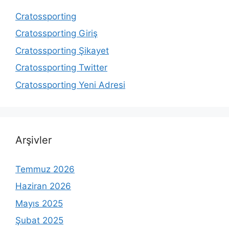
Cratossporting
Cratossporting Giriş
Cratossporting Şikayet
Cratossporting Twitter
Cratossporting Yeni Adresi
Arşivler
Temmuz 2026
Haziran 2026
Mayıs 2025
Şubat 2025