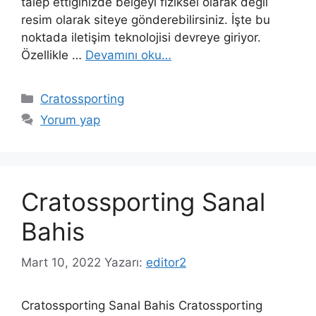
talep ettiğinizde belgeyi fiziksel olarak değil
resim olarak siteye gönderebilirsiniz. İşte bu
noktada iletişim teknolojisi devreye giriyor.
Özellikle …
Devamını oku…
Kategoriler
Cratossporting
Yorum yap
Cratossporting Sanal
Bahis
Mart 10, 2022
Yazarı:
editor2
Cratossporting Sanal Bahis Cratossporting