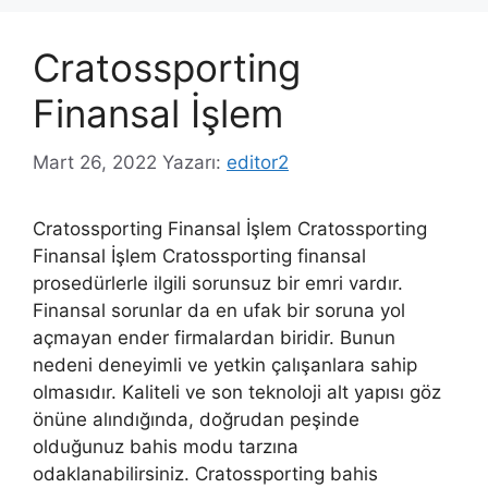
Cratossporting
Finansal İşlem
Mart 26, 2022
Yazarı:
editor2
Cratossporting Finansal İşlem Cratossporting
Finansal İşlem Cratossporting finansal
prosedürlerle ilgili sorunsuz bir emri vardır.
Finansal sorunlar da en ufak bir soruna yol
açmayan ender firmalardan biridir. Bunun
nedeni deneyimli ve yetkin çalışanlara sahip
olmasıdır. Kaliteli ve son teknoloji alt yapısı göz
önüne alındığında, doğrudan peşinde
olduğunuz bahis modu tarzına
odaklanabilirsiniz. Cratossporting bahis