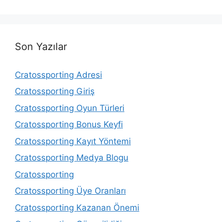
Son Yazılar
Cratossporting Adresi
Cratossporting Giriş
Cratossporting Oyun Türleri
Cratossporting Bonus Keyfi
Cratossporting Kayıt Yöntemi
Cratossporting Medya Blogu
Cratossporting
Cratossporting Üye Oranları
Cratossporting Kazanan Önemi