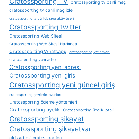
Cratossporting TV
cratossporting tv canli maç
cratossporting tv canli maç izle
cratossporting tv günlük spor aktiviteleri
Cratossporting twitter
Cratossporting Web Sitesi
Cratossporting Web Sitesi Hakkında
Cratossporting Whatsapp
cratossporting yatırımları
cratossporting yeni adres
Cratossporting yeni adresi
Cratossporting yeni giriş
Cratossporting yeni güncel giriş
cratossporting çevrimiçi oyunları
Cratossporting ödeme yöntemleri
Cratossporting üyelik
Cratossporting üyelik iptali
Cratossporting şikayet
Cratossporting şikayetvar
giris adresi cratossporting