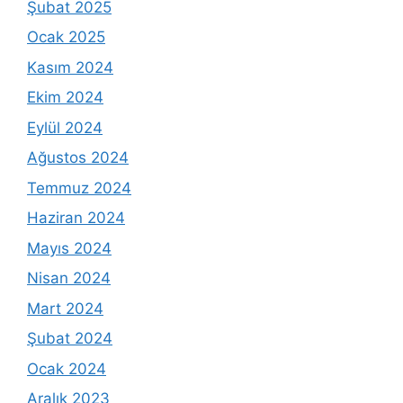
Şubat 2025
Ocak 2025
Kasım 2024
Ekim 2024
Eylül 2024
Ağustos 2024
Temmuz 2024
Haziran 2024
Mayıs 2024
Nisan 2024
Mart 2024
Şubat 2024
Ocak 2024
Aralık 2023