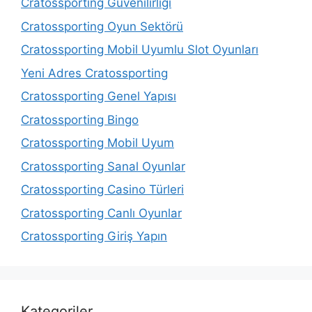
Cratossporting Güvenilirliği
Cratossporting Oyun Sektörü
Cratossporting Mobil Uyumlu Slot Oyunları
Yeni Adres Cratossporting
Cratossporting Genel Yapısı
Cratossporting Bingo
Cratossporting Mobil Uyum
Cratossporting Sanal Oyunlar
Cratossporting Casino Türleri
Cratossporting Canlı Oyunlar
Cratossporting Giriş Yapın
Kategoriler