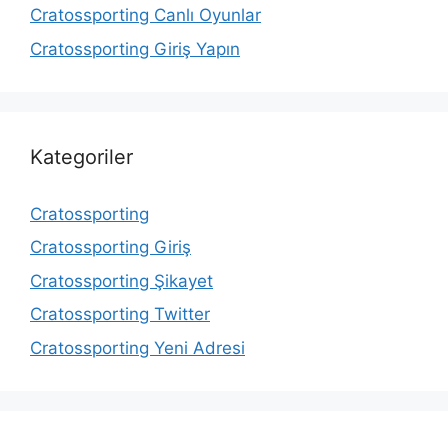
Cratossporting Canlı Oyunlar
Cratossporting Giriş Yapın
Kategoriler
Cratossporting
Cratossporting Giriş
Cratossporting Şikayet
Cratossporting Twitter
Cratossporting Yeni Adresi