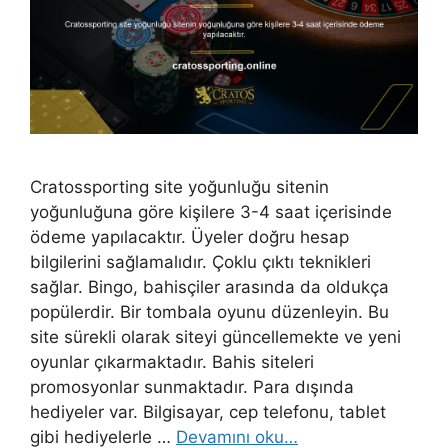
Cratossporting site yoğunluğu sitenin
yoğunluğuna göre kişilere 3-4 saat içerisinde
ödeme yapılacaktır. Üyeler doğru hesap
bilgilerini sağlamalıdır. Çoklu çıktı teknikleri
sağlar. Bingo, bahisçiler arasında da oldukça
popülerdir. Bir tombala oyunu düzenleyin. Bu
site sürekli olarak siteyi güncellemekte ve yeni
oyunlar çıkarmaktadır. Bahis siteleri
promosyonlar sunmaktadır. Para dışında
hediyeler var. Bilgisayar, cep telefonu, tablet
gibi hediyelerle …
Devamını oku…