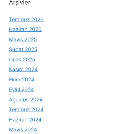
Arşivler
Temmuz 2026
Haziran 2026
Mayıs 2025
Şubat 2025
Ocak 2025
Kasım 2024
Ekim 2024
Eylül 2024
Ağustos 2024
Temmuz 2024
Haziran 2024
Mayıs 2024