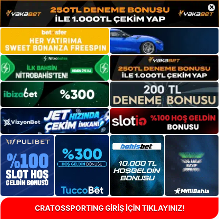
×
CRATOSSPORTING GİRİŞ İÇİN TIKLAYINIZ!