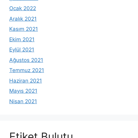
Ocak 2022
Aralık 2021
Kasım 2021
Ekim 2021
Eylül 2021
Ağustos 2021
Temmuz 2021
Haziran 2021
Mayıs 2021
Nisan 2021
Etiket Bulutu