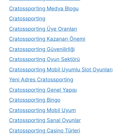
Cratossporting Medya Blogu
Cratossporting
Cratossporting Üye Oranları
Cratossporting Kazanan Önemi
Cratossporting Güvenilirliği
Cratossporting Oyun Sektörü
Cratossporting Mobil Uyumlu Slot Oyunları
Yeni Adres Cratossporting
Cratossporting Genel Yapısı
Cratossporting Bingo
Cratossporting Mobil Uyum
Cratossporting Sanal Oyunlar
Cratossporting Casino Türleri