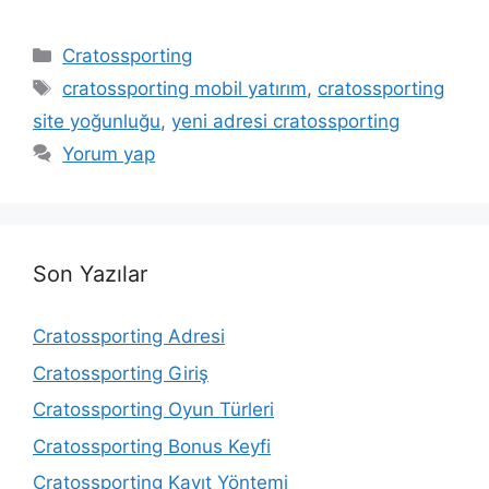
Kategoriler
Cratossporting
Etiketler
cratossporting mobil yatırım
,
cratossporting
site yoğunluğu
,
yeni adresi cratossporting
Yorum yap
Son Yazılar
Cratossporting Adresi
Cratossporting Giriş
Cratossporting Oyun Türleri
Cratossporting Bonus Keyfi
Cratossporting Kayıt Yöntemi