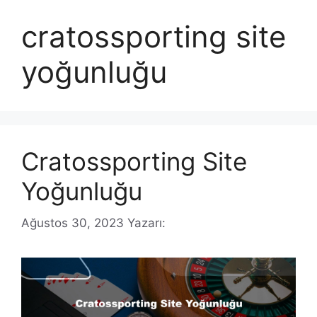
cratossporting site
yoğunluğu
Cratossporting Site
Yoğunluğu
Ağustos 30, 2023
Yazarı: