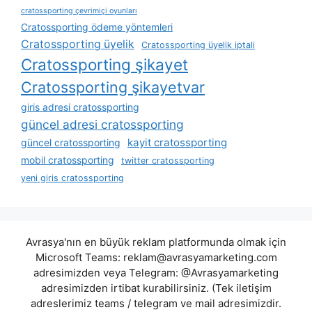
cratossporting çevrimiçi oyunları
Cratossporting ödeme yöntemleri
Cratossporting üyelik
Cratossporting üyelik iptali
Cratossporting şikayet
Cratossporting şikayetvar
giris adresi cratossporting
güncel adresi cratossporting
kayit cratossporting
güncel cratossporting
mobil cratossporting
twitter cratossporting
yeni giris cratossporting
Avrasya'nın en büyük reklam platformunda olmak için
Microsoft Teams:
reklam@avrasyamarketing.com
adresimizden veya Telegram: @Avrasyamarketing
adresimizden irtibat kurabilirsiniz. (Tek iletişim
adreslerimiz teams / telegram ve mail adresimizdir.