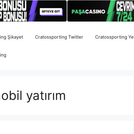
ing Şikayet
Cratossporting Twitter
Cratossporting Ye
ing
obil yatırım