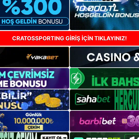
CRATOSSPORTING GİRİŞ İÇİN TIKLAYINIZ!