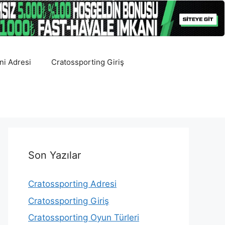
ni Adresi
Cratossporting Giriş
Son Yazılar
Cratossporting Adresi
Cratossporting Giriş
Cratossporting Oyun Türleri