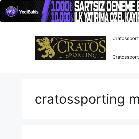
İçeriğe
atla
Cratossport
Cratossport
cratossporting m