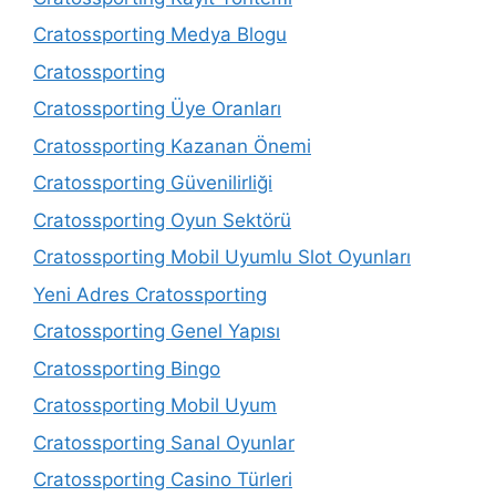
Cratossporting Medya Blogu
Cratossporting
Cratossporting Üye Oranları
Cratossporting Kazanan Önemi
Cratossporting Güvenilirliği
Cratossporting Oyun Sektörü
Cratossporting Mobil Uyumlu Slot Oyunları
Yeni Adres Cratossporting
Cratossporting Genel Yapısı
Cratossporting Bingo
Cratossporting Mobil Uyum
Cratossporting Sanal Oyunlar
Cratossporting Casino Türleri