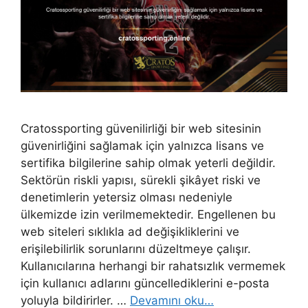
Cratossporting güvenilirliği bir web sitesinin
güvenirliğini sağlamak için yalnızca lisans ve
sertifika bilgilerine sahip olmak yeterli değildir.
Sektörün riskli yapısı, sürekli şikâyet riski ve
denetimlerin yetersiz olması nedeniyle
ülkemizde izin verilmemektedir. Engellenen bu
web siteleri sıklıkla ad değişikliklerini ve
erişilebilirlik sorunlarını düzeltmeye çalışır.
Kullanıcılarına herhangi bir rahatsızlık vermemek
için kullanıcı adlarını güncellediklerini e-posta
yoluyla bildirirler. …
Devamını oku…