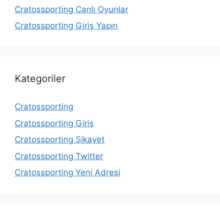
Cratossporting Canlı Oyunlar
Cratossporting Giriş Yapın
Kategoriler
Cratossporting
Cratossporting Giriş
Cratossporting Şikayet
Cratossporting Twitter
Cratossporting Yeni Adresi