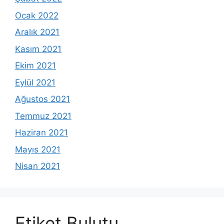
Ocak 2022
Aralık 2021
Kasım 2021
Ekim 2021
Eylül 2021
Ağustos 2021
Temmuz 2021
Haziran 2021
Mayıs 2021
Nisan 2021
Etiket Bulutu