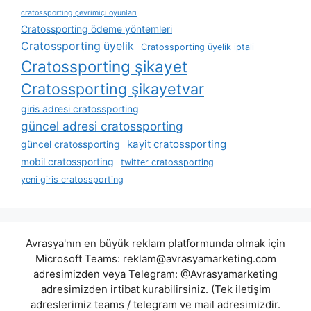
cratossporting çevrimiçi oyunları
Cratossporting ödeme yöntemleri
Cratossporting üyelik
Cratossporting üyelik iptali
Cratossporting şikayet
Cratossporting şikayetvar
giris adresi cratossporting
güncel adresi cratossporting
kayit cratossporting
güncel cratossporting
mobil cratossporting
twitter cratossporting
yeni giris cratossporting
Avrasya'nın en büyük reklam platformunda olmak için
Microsoft Teams:
reklam@avrasyamarketing.com
adresimizden veya Telegram: @Avrasyamarketing
adresimizden irtibat kurabilirsiniz. (Tek iletişim
adreslerimiz teams / telegram ve mail adresimizdir.