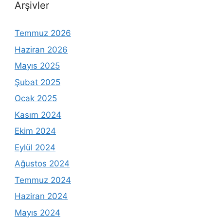
Arşivler
Temmuz 2026
Haziran 2026
Mayıs 2025
Şubat 2025
Ocak 2025
Kasım 2024
Ekim 2024
Eylül 2024
Ağustos 2024
Temmuz 2024
Haziran 2024
Mayıs 2024