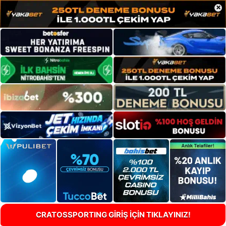
×
CRATOSSPORTING GİRİŞ İÇİN TIKLAYINIZ!