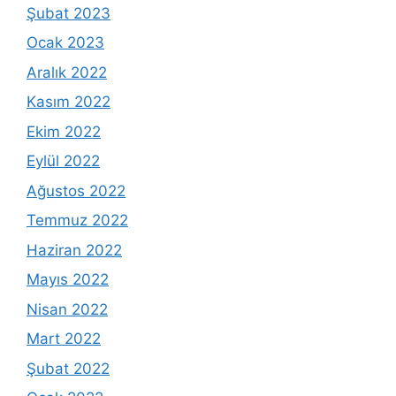
Şubat 2023
Ocak 2023
Aralık 2022
Kasım 2022
Ekim 2022
Eylül 2022
Ağustos 2022
Temmuz 2022
Haziran 2022
Mayıs 2022
Nisan 2022
Mart 2022
Şubat 2022