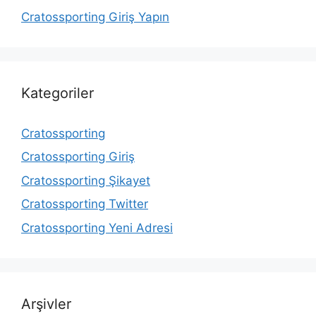
Cratossporting Giriş Yapın
Kategoriler
Cratossporting
Cratossporting Giriş
Cratossporting Şikayet
Cratossporting Twitter
Cratossporting Yeni Adresi
Arşivler