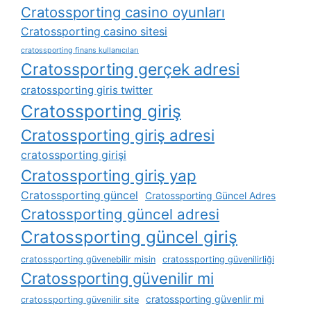
Cratossporting casino oyunları
Cratossporting casino sitesi
cratossporting finans kullanıcıları
Cratossporting gerçek adresi
cratossporting giris twitter
Cratossporting giriş
Cratossporting giriş adresi
cratossporting girişi
Cratossporting giriş yap
Cratossporting güncel
Cratossporting Güncel Adres
Cratossporting güncel adresi
Cratossporting güncel giriş
cratossporting güvenebilir misin
cratossporting güvenilirliği
Cratossporting güvenilir mi
cratossporting güvenlir mi
cratossporting güvenilir site