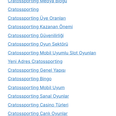
Cratossporting Medya Blogu
Cratossporting
Cratossporting Üye Oranları
Cratossporting Kazanan Önemi
Cratossporting Güvenilirliği
Cratossporting Oyun Sektörü
Cratossporting Mobil Uyumlu Slot Oyunları
Yeni Adres Cratossporting
Cratossporting Genel Yapısı
Cratossporting Bingo
Cratossporting Mobil Uyum
Cratossporting Sanal Oyunlar
Cratossporting Casino Türleri
Cratossporting Canlı Oyunlar