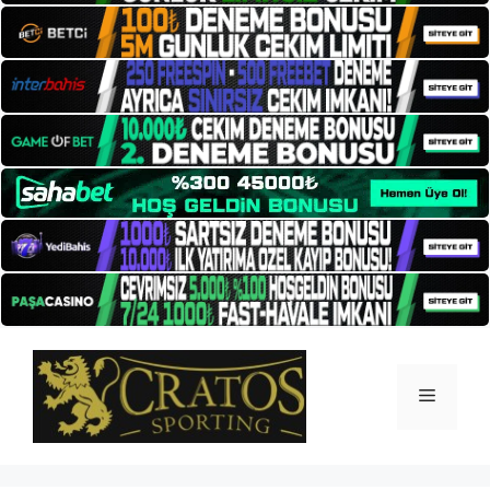
İçeriğe
atla
Menü