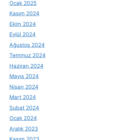
Ocak 2025
Kasım 2024
Ekim 2024
Eylül 2024
Ağustos 2024
Temmuz 2024
Haziran 2024
Mayıs 2024
Nisan 2024
Mart 2024
Şubat 2024
Ocak 2024
Aralık 2023
Kasım 2023