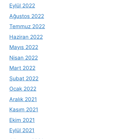
Eylül 2022
Ağustos 2022
Temmuz 2022
Haziran 2022
Mayıs 2022
Nisan 2022
Mart 2022
Şubat 2022
Ocak 2022
Aralık 2021
Kasım 2021
Ekim 2021
Eylül 2021