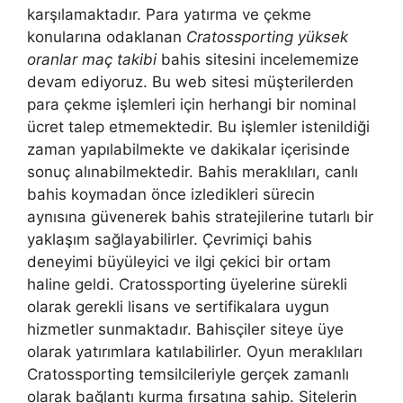
karşılamaktadır. Para yatırma ve çekme
konularına odaklanan
Cratossporting yüksek
oranlar maç takibi
bahis sitesini incelememize
devam ediyoruz. Bu web sitesi müşterilerden
para çekme işlemleri için herhangi bir nominal
ücret talep etmemektedir. Bu işlemler istenildiği
zaman yapılabilmekte ve dakikalar içerisinde
sonuç alınabilmektedir. Bahis meraklıları, canlı
bahis koymadan önce izledikleri sürecin
aynısına güvenerek bahis stratejilerine tutarlı bir
yaklaşım sağlayabilirler. Çevrimiçi bahis
deneyimi büyüleyici ve ilgi çekici bir ortam
haline geldi. Cratossporting üyelerine sürekli
olarak gerekli lisans ve sertifikalara uygun
hizmetler sunmaktadır. Bahisçiler siteye üye
olarak yatırımlara katılabilirler. Oyun meraklıları
Cratossporting temsilcileriyle gerçek zamanlı
olarak bağlantı kurma fırsatına sahip. Sitelerin