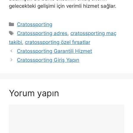
gelecekteki gelişimi için verimli hizmet sağlar.
Kategoriler
Cratossporting
Etiketler
Cratossporting adres
,
cratossporting maç
takibi
,
cratossporting özel fırsatlar
Cratossporting Garantili Hizmet
Cratossporting Giriş Yapın
Yorum yapın
Yorum