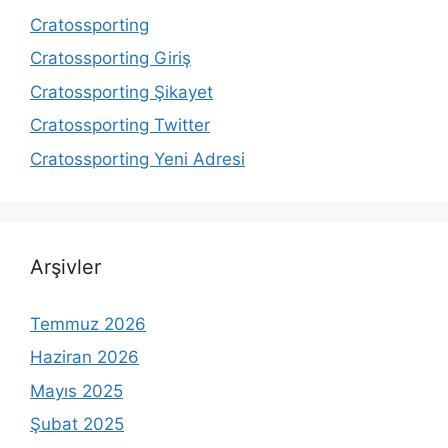
Cratossporting
Cratossporting Giriş
Cratossporting Şikayet
Cratossporting Twitter
Cratossporting Yeni Adresi
Arşivler
Temmuz 2026
Haziran 2026
Mayıs 2025
Şubat 2025