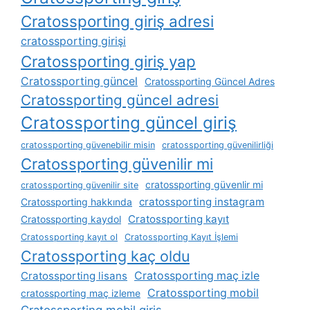
Cratossporting giriş adresi
cratossporting girişi
Cratossporting giriş yap
Cratossporting güncel
Cratossporting Güncel Adres
Cratossporting güncel adresi
Cratossporting güncel giriş
cratossporting güvenebilir misin
cratossporting güvenilirliği
Cratossporting güvenilir mi
cratossporting güvenlir mi
cratossporting güvenilir site
cratossporting instagram
Cratossporting hakkında
Cratossporting kayıt
Cratossporting kaydol
Cratossporting kayıt ol
Cratossporting Kayıt İşlemi
Cratossporting kaç oldu
Cratossporting lisans
Cratossporting maç izle
Cratossporting mobil
cratossporting maç izleme
Cratossporting mobil giriş