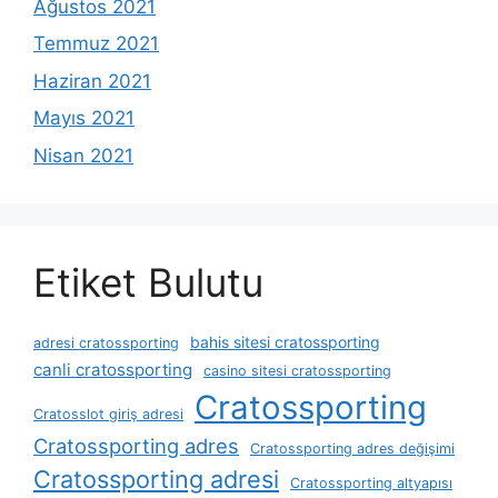
Ağustos 2021
Temmuz 2021
Haziran 2021
Mayıs 2021
Nisan 2021
Etiket Bulutu
bahis sitesi cratossporting
adresi cratossporting
canli cratossporting
casino sitesi cratossporting
Cratossporting
Cratosslot giriş adresi
Cratossporting adres
Cratossporting adres değişimi
Cratossporting adresi
Cratossporting altyapısı