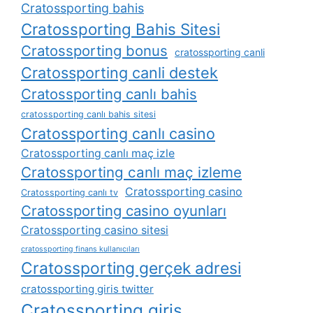
Cratossporting bahis
Cratossporting Bahis Sitesi
Cratossporting bonus
cratossporting canli
Cratossporting canli destek
Cratossporting canlı bahis
cratossporting canlı bahis sitesi
Cratossporting canlı casino
Cratossporting canlı maç izle
Cratossporting canlı maç izleme
Cratossporting casino
Cratossporting canlı tv
Cratossporting casino oyunları
Cratossporting casino sitesi
cratossporting finans kullanıcıları
Cratossporting gerçek adresi
cratossporting giris twitter
Cratossporting giriş