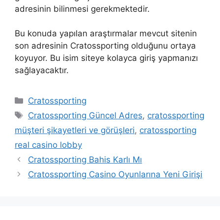
adresinin bilinmesi gerekmektedir.
Bu konuda yapılan araştırmalar mevcut sitenin
son adresinin Cratossporting olduğunu ortaya
koyuyor. Bu isim siteye kolayca giriş yapmanızı
sağlayacaktır.
Kategoriler
Cratossporting
Etiketler
Cratossporting Güncel Adres
,
cratossporting
müşteri şikayetleri ve görüşleri
,
cratossporting
real casino lobby
Cratossporting Bahis Karlı Mı
Cratossporting Casino Oyunlarına Yeni Girişi