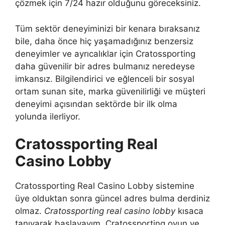
çözmek için 7/24 hazır olduğunu göreceksiniz.
Tüm sektör deneyiminizi bir kenara bıraksanız
bile, daha önce hiç yaşamadığınız benzersiz
deneyimler ve ayrıcalıklar için Cratossporting
daha güvenilir bir adres bulmanız neredeyse
imkansız. Bilgilendirici ve eğlenceli bir sosyal
ortam sunan site, marka güvenilirliği ve müşteri
deneyimi açısından sektörde bir ilk olma
yolunda ilerliyor.
Cratossporting Real
Casino Lobby
Cratossporting Real Casino Lobby sistemine
üye olduktan sonra güncel adres bulma derdiniz
olmaz.
Cratossporting real casino lobby
kısaca
tanıyarak başlayayım. Cratossporting oyun ve