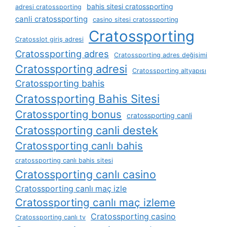
bahis sitesi cratossporting
adresi cratossporting
canli cratossporting
casino sitesi cratossporting
Cratossporting
Cratosslot giriş adresi
Cratossporting adres
Cratossporting adres değişimi
Cratossporting adresi
Cratossporting altyapısı
Cratossporting bahis
Cratossporting Bahis Sitesi
Cratossporting bonus
cratossporting canli
Cratossporting canli destek
Cratossporting canlı bahis
cratossporting canlı bahis sitesi
Cratossporting canlı casino
Cratossporting canlı maç izle
Cratossporting canlı maç izleme
Cratossporting casino
Cratossporting canlı tv