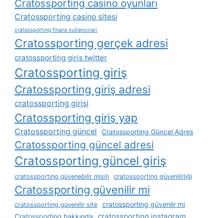
Cratossporting casino oyunları
Cratossporting casino sitesi
cratossporting finans kullanıcıları
Cratossporting gerçek adresi
cratossporting giris twitter
Cratossporting giriş
Cratossporting giriş adresi
cratossporting girişi
Cratossporting giriş yap
Cratossporting güncel
Cratossporting Güncel Adres
Cratossporting güncel adresi
Cratossporting güncel giriş
cratossporting güvenebilir misin
cratossporting güvenilirliği
Cratossporting güvenilir mi
cratossporting güvenlir mi
cratossporting güvenilir site
cratossporting instagram
Cratossporting hakkında