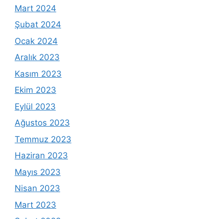
Mart 2024
Şubat 2024
Ocak 2024
Aralık 2023
Kasım 2023
Ekim 2023
Eylül 2023
Ağustos 2023
Temmuz 2023
Haziran 2023
Mayıs 2023
Nisan 2023
Mart 2023