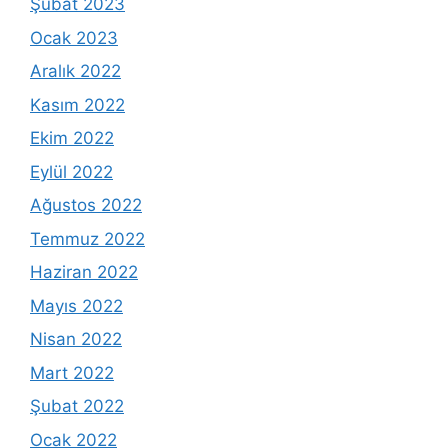
Şubat 2023
Ocak 2023
Aralık 2022
Kasım 2022
Ekim 2022
Eylül 2022
Ağustos 2022
Temmuz 2022
Haziran 2022
Mayıs 2022
Nisan 2022
Mart 2022
Şubat 2022
Ocak 2022