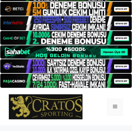
İçeriğe
atla
Menü