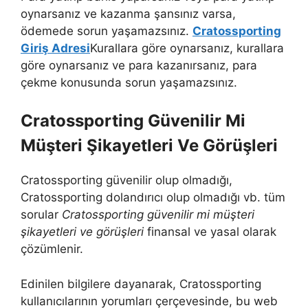
oynarsanız ve kazanma şansınız varsa,
ödemede sorun yaşamazsınız.
Cratossporting
Giriş Adresi
Kurallara göre oynarsanız, kurallara
göre oynarsanız ve para kazanırsanız, para
çekme konusunda sorun yaşamazsınız.
Cratossporting Güvenilir Mi
Müşteri Şikayetleri Ve Görüşleri
Cratossporting güvenilir olup olmadığı,
Cratossporting dolandırıcı olup olmadığı vb. tüm
sorular
Cratossporting güvenilir mi müşteri
şikayetleri ve görüşleri
finansal ve yasal olarak
çözümlenir.
Edinilen bilgilere dayanarak, Cratossporting
kullanıcılarının yorumları çerçevesinde, bu web