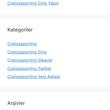
Cratossporting Giriş Yapın
Kategoriler
Cratossporting
Cratossporting Giriş
Cratossporting Şikayet
Cratossporting Twitter
Cratossporting Yeni Adresi
Arşivler