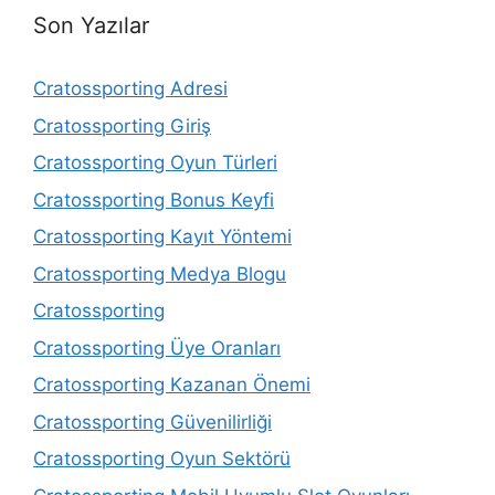
Son Yazılar
Cratossporting Adresi
Cratossporting Giriş
Cratossporting Oyun Türleri
Cratossporting Bonus Keyfi
Cratossporting Kayıt Yöntemi
Cratossporting Medya Blogu
Cratossporting
Cratossporting Üye Oranları
Cratossporting Kazanan Önemi
Cratossporting Güvenilirliği
Cratossporting Oyun Sektörü