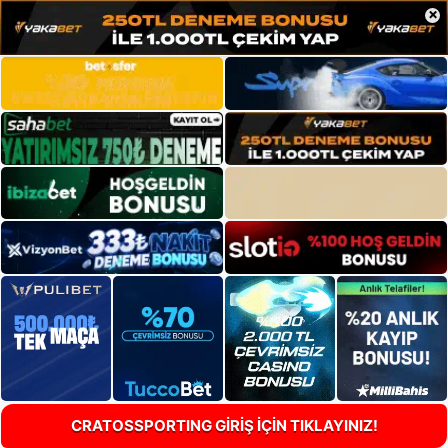
×
CRATOSSPORTING GİRİŞ İÇİN TIKLAYINIZ!