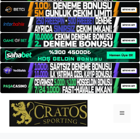
İçeriğe
atla
Menü