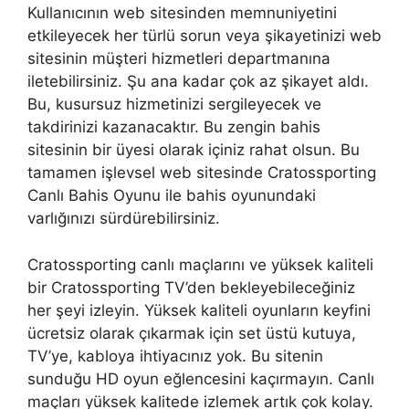
Kullanıcının web sitesinden memnuniyetini
etkileyecek her türlü sorun veya şikayetinizi web
sitesinin müşteri hizmetleri departmanına
iletebilirsiniz. Şu ana kadar çok az şikayet aldı.
Bu, kusursuz hizmetinizi sergileyecek ve
takdirinizi kazanacaktır. Bu zengin bahis
sitesinin bir üyesi olarak içiniz rahat olsun. Bu
tamamen işlevsel web sitesinde Cratossporting
Canlı Bahis Oyunu ile bahis oyunundaki
varlığınızı sürdürebilirsiniz.
Cratossporting canlı maçlarını ve yüksek kaliteli
bir Cratossporting TV’den bekleyebileceğiniz
her şeyi izleyin. Yüksek kaliteli oyunların keyfini
ücretsiz olarak çıkarmak için set üstü kutuya,
TV’ye, kabloya ihtiyacınız yok. Bu sitenin
sunduğu HD oyun eğlencesini kaçırmayın. Canlı
maçları yüksek kalitede izlemek artık çok kolay.