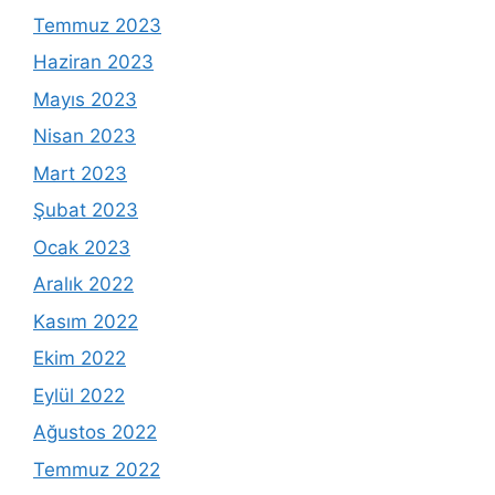
Temmuz 2023
Haziran 2023
Mayıs 2023
Nisan 2023
Mart 2023
Şubat 2023
Ocak 2023
Aralık 2022
Kasım 2022
Ekim 2022
Eylül 2022
Ağustos 2022
Temmuz 2022