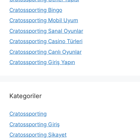
Cratossporting Bingo
Cratossporting Mobil Uyum
Cratossporting Sanal Oyunlar
Cratossporting Casino Türleri
Cratossporting Canlı Oyunlar
Cratossporting Giriş Yapın
Kategoriler
Cratossporting
Cratossporting Giriş
Cratossporting Şikayet