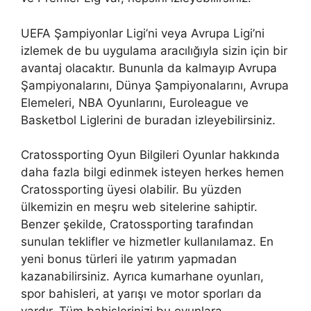
UEFA Şampiyonlar Ligi’ni veya Avrupa Ligi’ni
izlemek de bu uygulama aracılığıyla sizin için bir
avantaj olacaktır. Bununla da kalmayıp Avrupa
Şampiyonalarını, Dünya Şampiyonalarını, Avrupa
Elemeleri, NBA Oyunlarını, Euroleague ve
Basketbol Liglerini de buradan izleyebilirsiniz.
Cratossporting Oyun Bilgileri Oyunlar hakkında
daha fazla bilgi edinmek isteyen herkes hemen
Cratossporting üyesi olabilir. Bu yüzden
ülkemizin en meşru web sitelerine sahiptir.
Benzer şekilde, Cratossporting tarafından
sunulan teklifler ve hizmetler kullanılamaz. En
yeni bonus türleri ile yatırım yapmadan
kazanabilirsiniz. Ayrıca kumarhane oyunları,
spor bahisleri, at yarışı ve motor sporları da