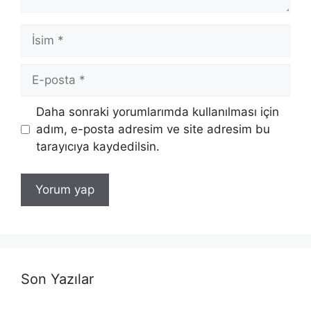
İsim
E-
posta
İnternet
Daha sonraki yorumlarımda kullanılması için
sitesi
adım, e-posta adresim ve site adresim bu
tarayıcıya kaydedilsin.
Son Yazılar