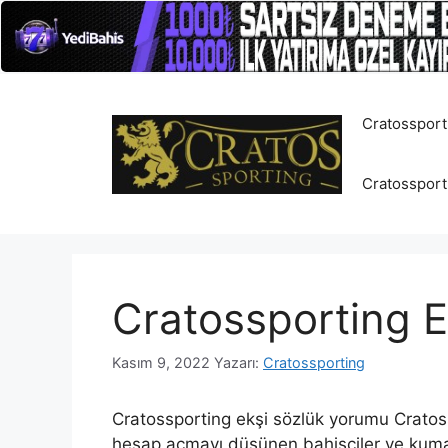
İçeriğe
atla
Cratossport
Cratossport
Cratossporting 
Kasım 9, 2022
Yazarı:
Cratossporting
Cratossporting ekşi sözlük yorumu Cratosspo
hesap açmayı düşünen bahisçiler ve kumarb