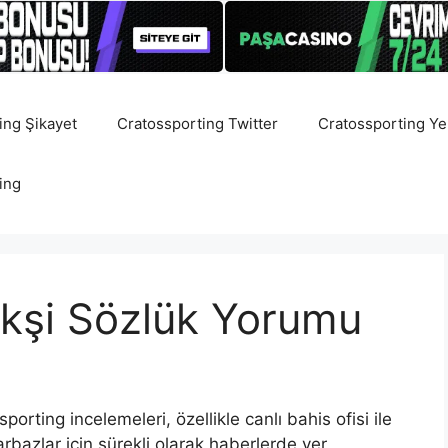
ing Şikayet
Cratossporting Twitter
Cratossporting Ye
ing
Ekşi Sözlük Yorumu
rting incelemeleri, özellikle canlı bahis ofisi ile
azlar için sürekli olarak haberlerde yer