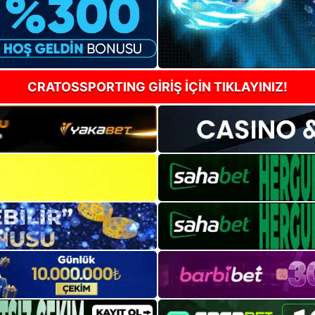
CRATOSSPORTING GİRİŞ İÇİN TIKLAYINIZ!