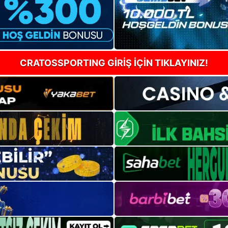
CRATOSSPORTING GİRİŞ İÇİN TIKLAYINIZ!