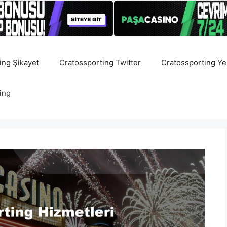
ing Şikayet
Cratossporting Twitter
Cratossporting Ye
ing