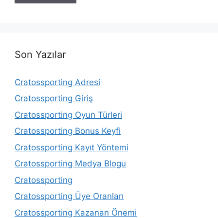
Son Yazılar
Cratossporting Adresi
Cratossporting Giriş
Cratossporting Oyun Türleri
Cratossporting Bonus Keyfi
Cratossporting Kayıt Yöntemi
Cratossporting Medya Blogu
Cratossporting
Cratossporting Üye Oranları
Cratossporting Kazanan Önemi