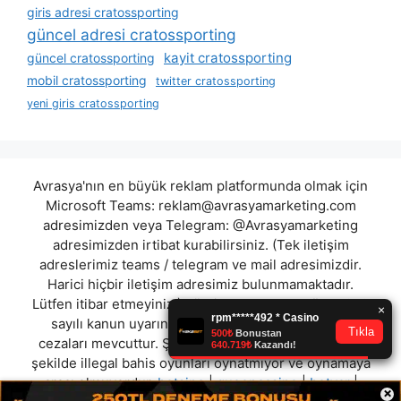
giris adresi cratossporting
güncel adresi cratossporting
kayit cratossporting
güncel cratossporting
mobil cratossporting
twitter cratossporting
yeni giris cratossporting
Avrasya'nın en büyük reklam platformunda olmak için
Microsoft Teams:
reklam@avrasyamarketing.com
adresimizden veya Telegram: @Avrasyamarketing
adresimizden irtibat kurabilirsiniz. (Tek iletişim
adreslerimiz teams / telegram ve mail adresimizdir.
Harici hiçbir iletişim adresimiz bulunmamaktadır.
Lütfen itibar etmeyiniz.) Türkiye yasalarına göre 7258
sayılı kanun uyarınca yasa dışı bahis oynamanın
cezaları mevcuttur. Şu an bulunduğunuz site hiç bir
şekilde illegal bahis oyunları oynatmıyor ve oynamaya
aracı olmuyordur.
betsine
|
queencasino
|
betvar
|
×