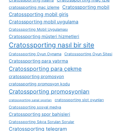
Cratossporting mobil
cratossporting maç izleme
Cratossporting mobil giriş
Cratossporting mobil uygulama
Cratossporting Mobil Uygulaması
Cratossporting müşteri hizmetleri
Cratossporting nasıl bir site
Cratossporting Oyun Oynama
Cratossporting Oyun Sitesi
Cratossporting para yatırma
Cratossporting para çekme
cratossporting promosyon
cratossporting promosyon kodu
Cratossporting promosyonları
cratossporting slot oyunları
cratossporting sanal sporları
Cratossporting sosyal medya
Cratossporting spor bahisleri
Cratossporting Sıkça Sorulan Sorular
Cratossporting telegram