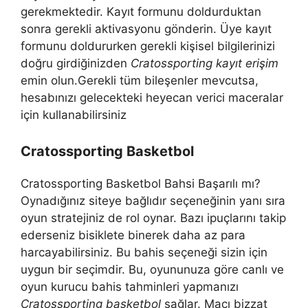
gerekmektedir. Kayıt formunu doldurduktan
sonra gerekli aktivasyonu gönderin. Üye kayıt
formunu doldururken gerekli kişisel bilgilerinizi
doğru girdiğinizden
Cratossporting kayıt erişim
emin olun.Gerekli tüm bileşenler mevcutsa,
hesabınızı gelecekteki heyecan verici maceralar
için kullanabilirsiniz
Cratossporting Basketbol
Cratossporting Basketbol Bahsi Başarılı mı?
Oynadığınız siteye bağlıdır seçeneğinin yanı sıra
oyun stratejiniz de rol oynar. Bazı ipuçlarını takip
ederseniz bisiklete binerek daha az para
harcayabilirsiniz. Bu bahis seçeneği sizin için
uygun bir seçimdir. Bu, oyununuza göre canlı ve
oyun kurucu bahis tahminleri yapmanızı
Cratossporting basketbol
sağlar. Maçı bizzat