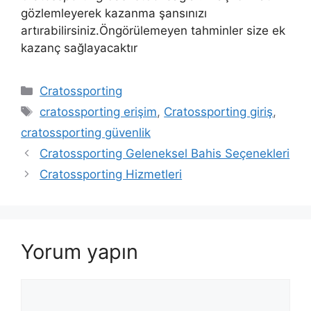
gözlemleyerek kazanma şansınızı
artırabilirsiniz.Öngörülemeyen tahminler size ek
kazanç sağlayacaktır
Kategoriler
Cratossporting
Etiketler
cratossporting erişim
,
Cratossporting giriş
,
cratossporting güvenlik
Cratossporting Geleneksel Bahis Seçenekleri
Cratossporting Hizmetleri
Yorum yapın
Yorum