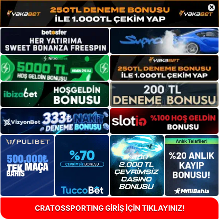
×
CRATOSSPORTING GİRİŞ İÇİN TIKLAYINIZ!