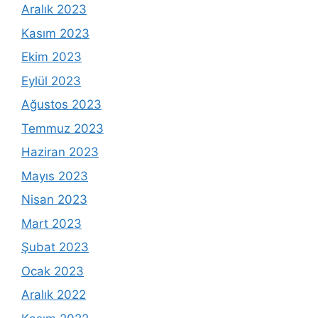
Aralık 2023
Kasım 2023
Ekim 2023
Eylül 2023
Ağustos 2023
Temmuz 2023
Haziran 2023
Mayıs 2023
Nisan 2023
Mart 2023
Şubat 2023
Ocak 2023
Aralık 2022