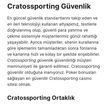
Cratossporting Güvenlik
En güncel güvenlik standartlarını takip eden ve
en ileri teknolojiyi kullanan altyapımız, testlerle
doğrulanmış olup, güvenli para yatırma ve
çekme sistemiyle müşterilerimiz gönül rahatlığı
yaşayabilir. Ayrıca müşteriler, sitenin kurallarına
göre işlemlerini tamamladıktan sonra fonlarına
ve karlarına hızlı ve kolay bir şekilde erişebilirler.
Cratossporting güvenlik
güvenilirliği müşteri
memnuniyeti ile garanti edilmez. Cratossporting
güvenilir olduğuna inanıyoruz. Poker bonusları
sağlayan en güvenilir Cratossporting casino
sitesi olmak.
Cratossporting Ortaklık