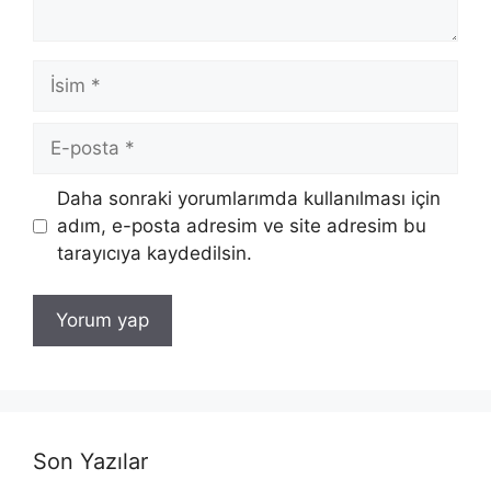
İsim
E-
posta
İnternet
Daha sonraki yorumlarımda kullanılması için
sitesi
adım, e-posta adresim ve site adresim bu
tarayıcıya kaydedilsin.
Son Yazılar