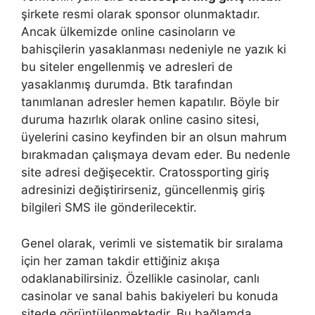
şirkete resmi olarak sponsor olunmaktadır.
Ancak ülkemizde online casinoların ve
bahisçilerin yasaklanması nedeniyle ne yazık ki
bu siteler engellenmiş ve adresleri de
yasaklanmış durumda. Btk tarafından
tanımlanan adresler hemen kapatılır. Böyle bir
duruma hazırlık olarak online casino sitesi,
üyelerini casino keyfinden bir an olsun mahrum
bırakmadan çalışmaya devam eder. Bu nedenle
site adresi değişecektir. Cratossporting giriş
adresinizi değiştirirseniz, güncellenmiş giriş
bilgileri SMS ile gönderilecektir.
Genel olarak, verimli ve sistematik bir sıralama
için her zaman takdir ettiğiniz akışa
odaklanabilirsiniz. Özellikle casinolar, canlı
casinolar ve sanal bahis bakiyeleri bu konuda
sitede görüntülenmektedir. Bu bağlamda,