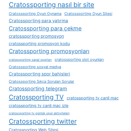
Cratossporting nasıl bir site
Cratossporting Oyun Oynama
Cratossporting Oyun Sitesi
Cratossporting para yatırma
Cratossporting para çekme
cratossporting promosyon
cratossporting promosyon kodu
Cratossporting promosyonları
cratossporting slot oyunları
cratossporting sanal sporları
Cratossporting sosyal medya
Cratossporting spor bahisleri
Cratossporting Sıkça Sorulan Sorular
Cratossporting telegram
Cratossporting TV
cratossporting tv canli maç
cratossporting tv canli maç izle
cratossporting tv günlük spor aktiviteleri
Cratossporting twitter
Cratossporting Web Sitesi