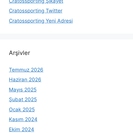
Cratossporting Şikayet
Cratossporting Twitter
Cratossporting Yeni Adresi
Arşivler
Temmuz 2026
Haziran 2026
Mayıs 2025
Şubat 2025
Ocak 2025
Kasım 2024
Ekim 2024