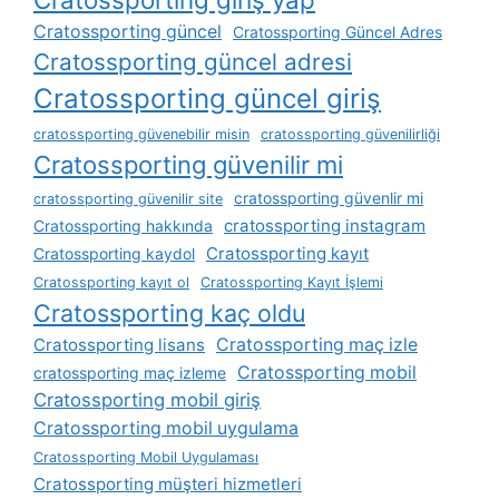
Cratossporting güncel
Cratossporting Güncel Adres
Cratossporting güncel adresi
Cratossporting güncel giriş
cratossporting güvenebilir misin
cratossporting güvenilirliği
Cratossporting güvenilir mi
cratossporting güvenlir mi
cratossporting güvenilir site
cratossporting instagram
Cratossporting hakkında
Cratossporting kayıt
Cratossporting kaydol
Cratossporting kayıt ol
Cratossporting Kayıt İşlemi
Cratossporting kaç oldu
Cratossporting lisans
Cratossporting maç izle
Cratossporting mobil
cratossporting maç izleme
Cratossporting mobil giriş
Cratossporting mobil uygulama
Cratossporting Mobil Uygulaması
Cratossporting müşteri hizmetleri