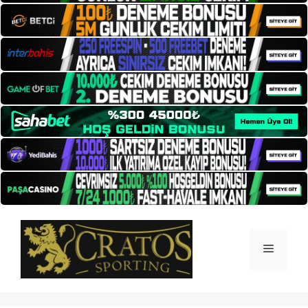
İçeriğe
atla
Menü