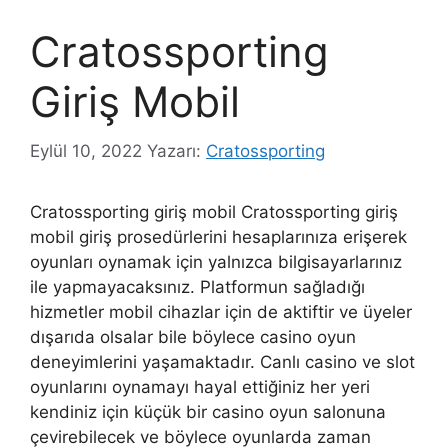
Cratossporting
Giriş Mobil
Eylül 10, 2022
Yazarı:
Cratossporting
Cratossporting giriş mobil Cratossporting giriş
mobil giriş prosedürlerini hesaplarınıza erişerek
oyunları oynamak için yalnızca bilgisayarlarınız
ile yapmayacaksınız. Platformun sağladığı
hizmetler mobil cihazlar için de aktiftir ve üyeler
dışarıda olsalar bile böylece casino oyun
deneyimlerini yaşamaktadır. Canlı casino ve slot
oyunlarını oynamayı hayal ettiğiniz her yeri
kendiniz için küçük bir casino oyun salonuna
çevirebilecek ve böylece oyunlarda zaman