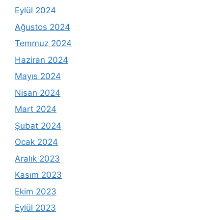
Eylül 2024
Ağustos 2024
Temmuz 2024
Haziran 2024
Mayıs 2024
Nisan 2024
Mart 2024
Şubat 2024
Ocak 2024
Aralık 2023
Kasım 2023
Ekim 2023
Eylül 2023