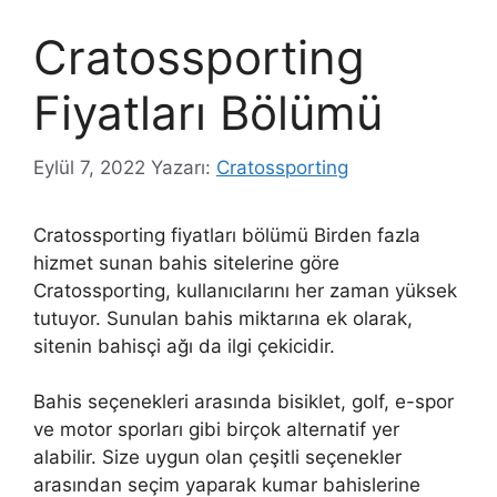
Cratossporting
Fiyatları Bölümü
Eylül 7, 2022
Yazarı:
Cratossporting
Cratossporting fiyatları bölümü Birden fazla
hizmet sunan bahis sitelerine göre
Cratossporting, kullanıcılarını her zaman yüksek
tutuyor. Sunulan bahis miktarına ek olarak,
sitenin bahisçi ağı da ilgi çekicidir.
Bahis seçenekleri arasında bisiklet, golf, e-spor
ve motor sporları gibi birçok alternatif yer
alabilir. Size uygun olan çeşitli seçenekler
arasından seçim yaparak kumar bahislerine