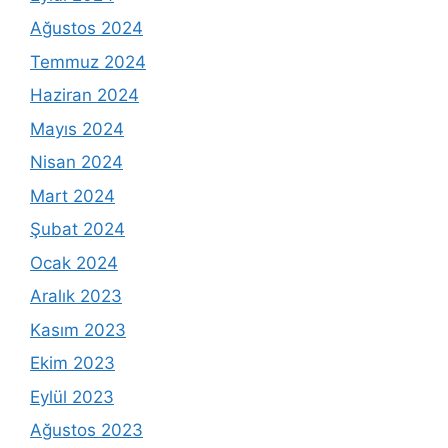
Ağustos 2024
Temmuz 2024
Haziran 2024
Mayıs 2024
Nisan 2024
Mart 2024
Şubat 2024
Ocak 2024
Aralık 2023
Kasım 2023
Ekim 2023
Eylül 2023
Ağustos 2023