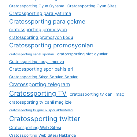
Cratossporting Oyun Oynama
Cratossporting Oyun Sitesi
Cratossporting para yatırma
Cratossporting para çekme
cratossporting promosyon
cratossporting promosyon kodu
Cratossporting promosyonları
cratossporting slot oyunları
cratossporting sanal sporları
Cratossporting sosyal medya
Cratossporting spor bahisleri
Cratossporting Sıkça Sorulan Sorular
Cratossporting telegram
Cratossporting TV
cratossporting tv canli maç
cratossporting tv canli maç izle
cratossporting tv günlük spor aktiviteleri
Cratossporting twitter
Cratossporting Web Sitesi
Cratossporting Web Sitesi Hakkında