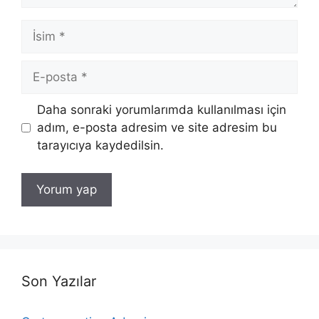
İsim
E-
posta
İnternet
Daha sonraki yorumlarımda kullanılması için
sitesi
adım, e-posta adresim ve site adresim bu
tarayıcıya kaydedilsin.
Son Yazılar