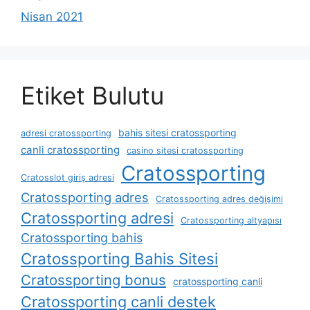
Nisan 2021
Etiket Bulutu
bahis sitesi cratossporting
adresi cratossporting
canli cratossporting
casino sitesi cratossporting
Cratossporting
Cratosslot giriş adresi
Cratossporting adres
Cratossporting adres değişimi
Cratossporting adresi
Cratossporting altyapısı
Cratossporting bahis
Cratossporting Bahis Sitesi
Cratossporting bonus
cratossporting canli
Cratossporting canli destek