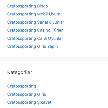
Cratossporting Bingo
Cratossporting Mobil Uyum
Cratossporting Sanal Oyunlar
Cratossporting Casino Türleri
Cratossporting Canlı Oyunlar
Cratossporting Giriş Yapın
Kategoriler
Cratossporting
Cratossporting Giriş
Cratossporting Şikayet