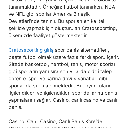
tanınmaktadır. Örneğin; Futbol tanınırken, NBA
ve NFL gibi sporlar Amerika Birleşik
Devletleri’nde tanınır. Bu sporları en kaliteli
şekilde yapmak için oluşturulan Cratossporting,
ülkemizde faaliyet göstermektedir.
Cratossporting giriş
spor bahis alternatifleri,
başta futbol olmak üzere fazla farklı sporu içerir.
Sitede basketbol, ​​hentbol, ​​tenis, motor sporları
gibi sporların yanı sıra son yıllarda ciddi talep
gören e-spor ve karma dövüş sanatları gibi
sporlar da sunulabilmektedir. Bu, oyuncuların
ilgilendikleri ve ilgilendikleri spor dallarına bahis
yapmalarını sağlar. Casino, canlı casino ve canlı
bahis.
Casino, Canlı Casino, Canlı Bahis Kore’de