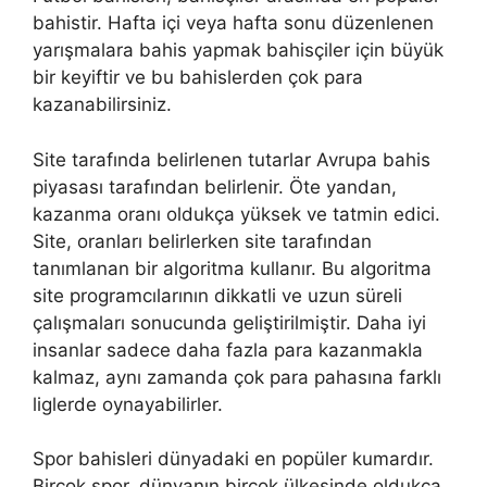
bahistir. Hafta içi veya hafta sonu düzenlenen
yarışmalara bahis yapmak bahisçiler için büyük
bir keyiftir ve bu bahislerden çok para
kazanabilirsiniz.
Site tarafında belirlenen tutarlar Avrupa bahis
piyasası tarafından belirlenir. Öte yandan,
kazanma oranı oldukça yüksek ve tatmin edici.
Site, oranları belirlerken site tarafından
tanımlanan bir algoritma kullanır. Bu algoritma
site programcılarının dikkatli ve uzun süreli
çalışmaları sonucunda geliştirilmiştir. Daha iyi
insanlar sadece daha fazla para kazanmakla
kalmaz, aynı zamanda çok para pahasına farklı
liglerde oynayabilirler.
Spor bahisleri dünyadaki en popüler kumardır.
Birçok spor, dünyanın birçok ülkesinde oldukça