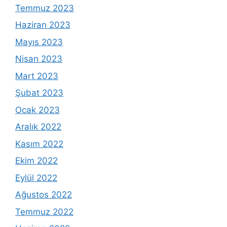
Temmuz 2023
Haziran 2023
Mayıs 2023
Nisan 2023
Mart 2023
Şubat 2023
Ocak 2023
Aralık 2022
Kasım 2022
Ekim 2022
Eylül 2022
Ağustos 2022
Temmuz 2022