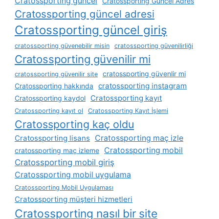
Cratossporting güncel
Cratossporting Güncel Adres
Cratossporting güncel adresi
Cratossporting güncel giriş
cratossporting güvenebilir misin
cratossporting güvenilirliği
Cratossporting güvenilir mi
cratossporting güvenlir mi
cratossporting güvenilir site
cratossporting instagram
Cratossporting hakkında
Cratossporting kayıt
Cratossporting kaydol
Cratossporting kayıt ol
Cratossporting Kayıt İşlemi
Cratossporting kaç oldu
Cratossporting lisans
Cratossporting maç izle
Cratossporting mobil
cratossporting maç izleme
Cratossporting mobil giriş
Cratossporting mobil uygulama
Cratossporting Mobil Uygulaması
Cratossporting müşteri hizmetleri
Cratossporting nasıl bir site