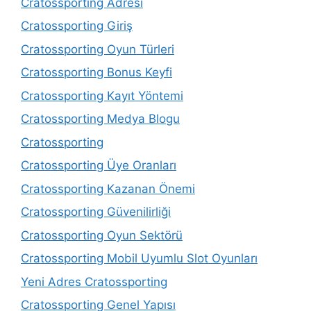
Cratossporting Adresi
Cratossporting Giriş
Cratossporting Oyun Türleri
Cratossporting Bonus Keyfi
Cratossporting Kayıt Yöntemi
Cratossporting Medya Blogu
Cratossporting
Cratossporting Üye Oranları
Cratossporting Kazanan Önemi
Cratossporting Güvenilirliği
Cratossporting Oyun Sektörü
Cratossporting Mobil Uyumlu Slot Oyunları
Yeni Adres Cratossporting
Cratossporting Genel Yapısı