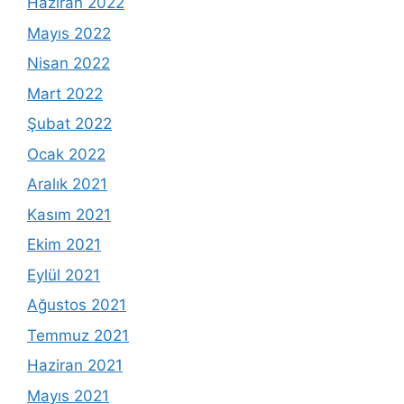
Haziran 2022
Mayıs 2022
Nisan 2022
Mart 2022
Şubat 2022
Ocak 2022
Aralık 2021
Kasım 2021
Ekim 2021
Eylül 2021
Ağustos 2021
Temmuz 2021
Haziran 2021
Mayıs 2021