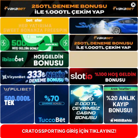
×
CRATOSSPORTING GİRİŞ İÇİN TIKLAYINIZ!