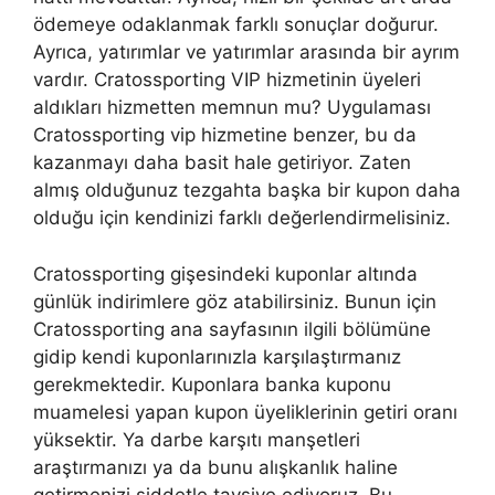
ödemeye odaklanmak farklı sonuçlar doğurur.
Ayrıca, yatırımlar ve yatırımlar arasında bir ayrım
vardır. Cratossporting VIP hizmetinin üyeleri
aldıkları hizmetten memnun mu? Uygulaması
Cratossporting vip hizmetine benzer, bu da
kazanmayı daha basit hale getiriyor. Zaten
almış olduğunuz tezgahta başka bir kupon daha
olduğu için kendinizi farklı değerlendirmelisiniz.
Cratossporting gişesindeki kuponlar altında
günlük indirimlere göz atabilirsiniz. Bunun için
Cratossporting ana sayfasının ilgili bölümüne
gidip kendi kuponlarınızla karşılaştırmanız
gerekmektedir. Kuponlara banka kuponu
muamelesi yapan kupon üyeliklerinin getiri oranı
yüksektir. Ya darbe karşıtı manşetleri
araştırmanızı ya da bunu alışkanlık haline
getirmenizi şiddetle tavsiye ediyoruz. Bu