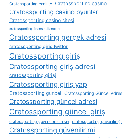
Cratossporting casino
Cratossporting canlı tv
Cratossporting casino oyunları
Cratossporting casino sitesi
cratossporting finans kullanıcıları
Cratossporting gerçek adresi
cratossporting giris twitter
Cratossporting giriş
Cratossporting giriş adresi
cratossporting girişi
Cratossporting giriş yap
Cratossporting güncel
Cratossporting Güncel Adres
Cratossporting güncel adresi
Cratossporting güncel giriş
cratossporting güvenebilir misin
cratossporting güvenilirliği
Cratossporting güvenilir mi