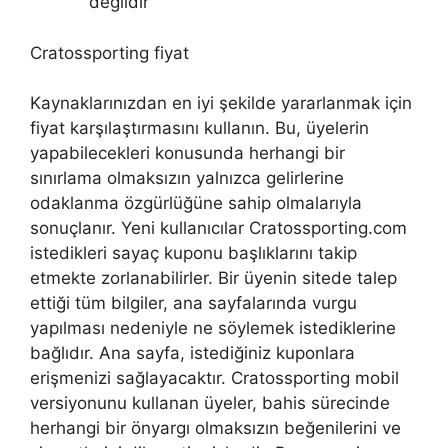
değildir
Cratossporting fiyat
Kaynaklarınızdan en iyi şekilde yararlanmak için
fiyat karşılaştırmasını kullanın. Bu, üyelerin
yapabilecekleri konusunda herhangi bir
sınırlama olmaksızın yalnızca gelirlerine
odaklanma özgürlüğüne sahip olmalarıyla
sonuçlanır. Yeni kullanıcılar Cratossporting.com
istedikleri sayaç kuponu başlıklarını takip
etmekte zorlanabilirler. Bir üyenin sitede talep
ettiği tüm bilgiler, ana sayfalarında vurgu
yapılması nedeniyle ne söylemek istediklerine
bağlıdır. Ana sayfa, istediğiniz kuponlara
erişmenizi sağlayacaktır. Cratossporting mobil
versiyonunu kullanan üyeler, bahis sürecinde
herhangi bir önyargı olmaksızın beğenilerini ve