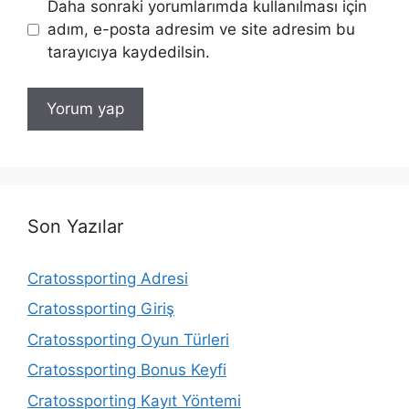
İnternet
Daha sonraki yorumlarımda kullanılması için
sitesi
adım, e-posta adresim ve site adresim bu
tarayıcıya kaydedilsin.
Son Yazılar
Cratossporting Adresi
Cratossporting Giriş
Cratossporting Oyun Türleri
Cratossporting Bonus Keyfi
Cratossporting Kayıt Yöntemi