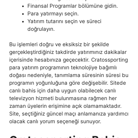
Finansal Programlar bölümüne gidin.
Para yatırmayı seçin.
Yatırım tutarını seçin ve süreci
doğrulayın.
Bu işlemleri doğru ve eksiksiz bir şekilde
gerçekleştirdiğiniz takdirde yatırımınız dakikalar
içerisinde hesabınıza geçecektir. Cratossporting
para yatırım programının teknolojiye bağımlı
doğası nedeniyle, tanımlama süresinin süresi bu
programın yoğunluğuna göre değişebilir. Sitede
canlı bahis için daha uygun olabilecek canlı
televizyon hizmeti bulunmasına rağmen her
zaman üyelerin erişimine açık olamamaktadır.
Site, seçtiğiniz güncel maçı anlamanıza yardımcı
olacak canlı yorum seçeneği sunuyor.