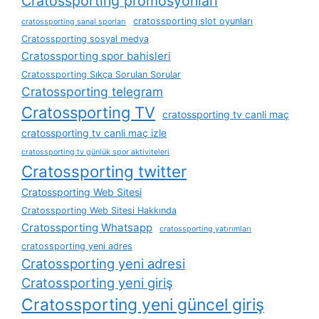
Cratossporting promosyonları
cratossporting slot oyunları
cratossporting sanal sporları
Cratossporting sosyal medya
Cratossporting spor bahisleri
Cratossporting Sıkça Sorulan Sorular
Cratossporting telegram
Cratossporting TV
cratossporting tv canli maç
cratossporting tv canli maç izle
cratossporting tv günlük spor aktiviteleri
Cratossporting twitter
Cratossporting Web Sitesi
Cratossporting Web Sitesi Hakkında
Cratossporting Whatsapp
cratossporting yatırımları
cratossporting yeni adres
Cratossporting yeni adresi
Cratossporting yeni giriş
Cratossporting yeni güncel giriş