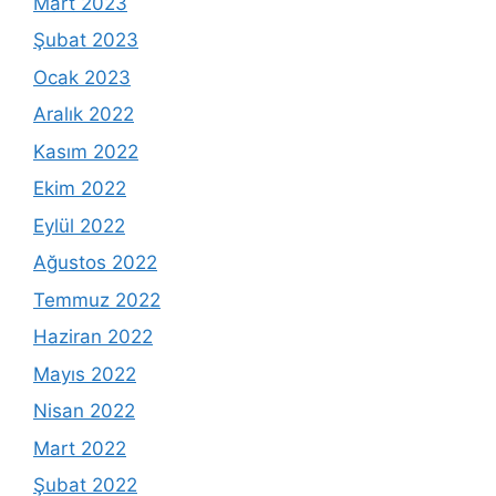
Mart 2023
Şubat 2023
Ocak 2023
Aralık 2022
Kasım 2022
Ekim 2022
Eylül 2022
Ağustos 2022
Temmuz 2022
Haziran 2022
Mayıs 2022
Nisan 2022
Mart 2022
Şubat 2022