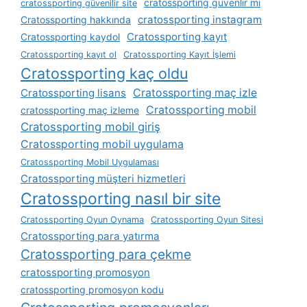
cratossporting güvenlir mi
cratossporting güvenilir site
cratossporting instagram
Cratossporting hakkında
Cratossporting kayıt
Cratossporting kaydol
Cratossporting kayıt ol
Cratossporting Kayıt İşlemi
Cratossporting kaç oldu
Cratossporting lisans
Cratossporting maç izle
Cratossporting mobil
cratossporting maç izleme
Cratossporting mobil giriş
Cratossporting mobil uygulama
Cratossporting Mobil Uygulaması
Cratossporting müşteri hizmetleri
Cratossporting nasıl bir site
Cratossporting Oyun Oynama
Cratossporting Oyun Sitesi
Cratossporting para yatırma
Cratossporting para çekme
cratossporting promosyon
cratossporting promosyon kodu