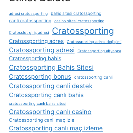
bahis sitesi cratossporting
adresi cratossporting
canli cratossporting
casino sitesi cratossporting
Cratossporting
Cratosslot giriş adresi
Cratossporting adres
Cratossporting adres değişimi
Cratossporting adresi
Cratossporting altyapısı
Cratossporting bahis
Cratossporting Bahis Sitesi
Cratossporting bonus
cratossporting canli
Cratossporting canli destek
Cratossporting canlı bahis
cratossporting canlı bahis sitesi
Cratossporting canlı casino
Cratossporting canlı maç izle
Cratossporting canlı maç izleme