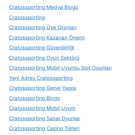
Cratossporting Medya Blogu
Cratossporting
Cratossporting Üye Oranları
Cratossporting Kazanan Önemi
Cratossporting Güvenilirliği
Cratossporting Oyun Sektörü
Cratossporting Mobil Uyumlu Slot Oyunları
Yeni Adres Cratossporting
Cratossporting Genel Yapısı
Cratossporting Bingo
Cratossporting Mobil Uyum
Cratossporting Sanal Oyunlar
Cratossporting Casino Türleri