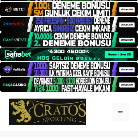
İçeriğe
atla
Menü