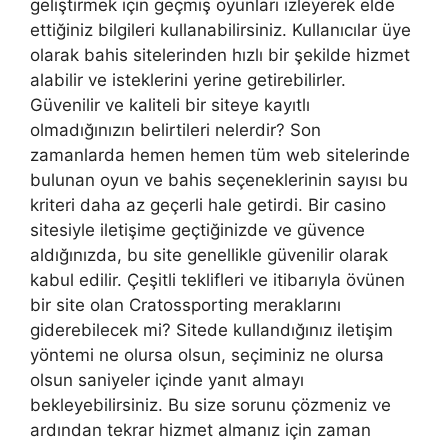
geliştirmek için geçmiş oyunları izleyerek elde
ettiğiniz bilgileri kullanabilirsiniz. Kullanıcılar üye
olarak bahis sitelerinden hızlı bir şekilde hizmet
alabilir ve isteklerini yerine getirebilirler.
Güvenilir ve kaliteli bir siteye kayıtlı
olmadığınızın belirtileri nelerdir? Son
zamanlarda hemen hemen tüm web sitelerinde
bulunan oyun ve bahis seçeneklerinin sayısı bu
kriteri daha az geçerli hale getirdi. Bir casino
sitesiyle iletişime geçtiğinizde ve güvence
aldığınızda, bu site genellikle güvenilir olarak
kabul edilir. Çeşitli teklifleri ve itibarıyla övünen
bir site olan Cratossporting meraklarını
giderebilecek mi? Sitede kullandığınız iletişim
yöntemi ne olursa olsun, seçiminiz ne olursa
olsun saniyeler içinde yanıt almayı
bekleyebilirsiniz. Bu size sorunu çözmeniz ve
ardından tekrar hizmet almanız için zaman