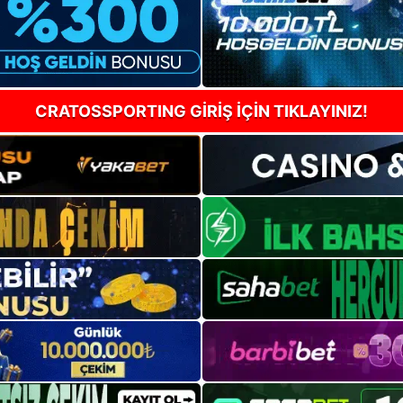
CRATOSSPORTING GİRİŞ İÇİN TIKLAYINIZ!