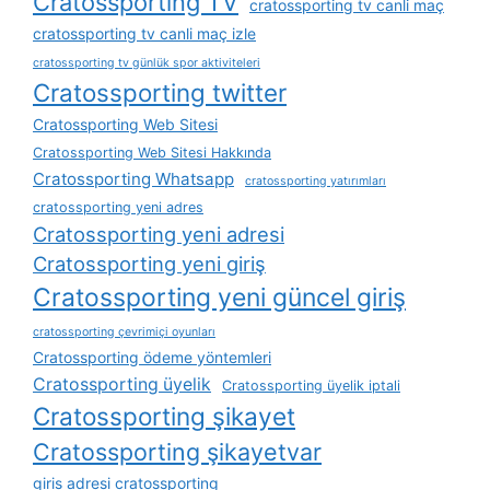
Cratossporting TV
cratossporting tv canli maç
cratossporting tv canli maç izle
cratossporting tv günlük spor aktiviteleri
Cratossporting twitter
Cratossporting Web Sitesi
Cratossporting Web Sitesi Hakkında
Cratossporting Whatsapp
cratossporting yatırımları
cratossporting yeni adres
Cratossporting yeni adresi
Cratossporting yeni giriş
Cratossporting yeni güncel giriş
cratossporting çevrimiçi oyunları
Cratossporting ödeme yöntemleri
Cratossporting üyelik
Cratossporting üyelik iptali
Cratossporting şikayet
Cratossporting şikayetvar
giris adresi cratossporting