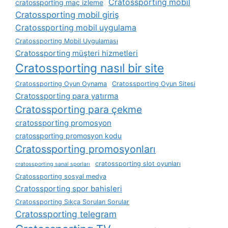
Cratossporting mobil
cratossporting maç izleme
Cratossporting mobil giriş
Cratossporting mobil uygulama
Cratossporting Mobil Uygulaması
Cratossporting müşteri hizmetleri
Cratossporting nasıl bir site
Cratossporting Oyun Oynama
Cratossporting Oyun Sitesi
Cratossporting para yatırma
Cratossporting para çekme
cratossporting promosyon
cratossporting promosyon kodu
Cratossporting promosyonları
cratossporting slot oyunları
cratossporting sanal sporları
Cratossporting sosyal medya
Cratossporting spor bahisleri
Cratossporting Sıkça Sorulan Sorular
Cratossporting telegram