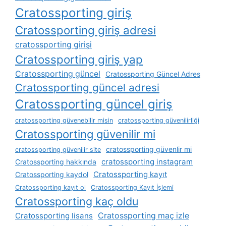
Cratossporting giriş
Cratossporting giriş adresi
cratossporting girişi
Cratossporting giriş yap
Cratossporting güncel
Cratossporting Güncel Adres
Cratossporting güncel adresi
Cratossporting güncel giriş
cratossporting güvenebilir misin
cratossporting güvenilirliği
Cratossporting güvenilir mi
cratossporting güvenlir mi
cratossporting güvenilir site
cratossporting instagram
Cratossporting hakkında
Cratossporting kayıt
Cratossporting kaydol
Cratossporting kayıt ol
Cratossporting Kayıt İşlemi
Cratossporting kaç oldu
Cratossporting lisans
Cratossporting maç izle