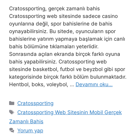
Cratossporting, gerçek zamanlı bahis
Cratossporting web sitesinde sadece casino
oyunlarına değil, spor bahislerine de bahis
oynayabilirsiniz. Bu sitede, oyuncuların spor
bahislerine yatırım yapmaya başlamak için canlı
bahis bölümüne tıklamaları yeterlidir.
Sonrasında açılan ekranda birçok farklı oyuna
bahis yapabilirsiniz. Cratossporting web
sitesinde basketbol, ​​​​futbol ve beyzbol gibi spor
kategorisinde birçok farklı bölüm bulunmaktadır.
Hentbol, ​​boks, voleybol, …
Devamını oku…
Kategoriler
Cratossporting
Etiketler
Cratossporting Web Sitesinin Mobil Gerçek
Zamanlı Bahis
Yorum yap