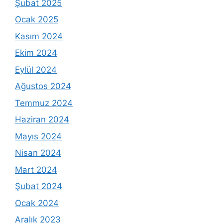
Şubat 2025
Ocak 2025
Kasım 2024
Ekim 2024
Eylül 2024
Ağustos 2024
Temmuz 2024
Haziran 2024
Mayıs 2024
Nisan 2024
Mart 2024
Şubat 2024
Ocak 2024
Aralık 2023