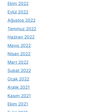
Ekim 2022
Eylül 2022
Ağustos 2022
Temmuz 2022
Haziran 2022
Mayıs 2022
Nisan 2022
Mart 2022
Şubat 2022
Ocak 2022
Aralık 2021
Kasım 2021
Ekim 2021