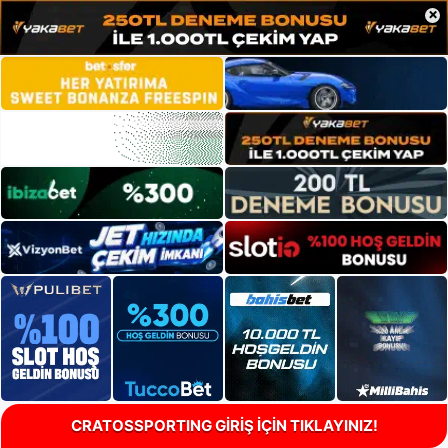
×
CRATOSSPORTING GİRİŞ İÇİN TIKLAYINIZ!