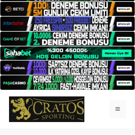
İçeriğe
atla
Menü