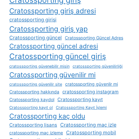
Cratossporting giriş
Cratossporting giriş adresi
cratossporting girişi
Cratossporting giriş yap
Cratossporting güncel
Cratossporting Güncel Adres
Cratossporting güncel adresi
Cratossporting güncel giriş
cratossporting güvenebilir misin
cratossporting güvenilirliği
Cratossporting güvenilir mi
cratossporting güvenlir mi
cratossporting güvenilir site
cratossporting instagram
Cratossporting hakkında
Cratossporting kayıt
Cratossporting kaydol
Cratossporting kayıt ol
Cratossporting Kayıt İşlemi
Cratossporting kaç oldu
Cratossporting lisans
Cratossporting maç izle
Cratossporting mobil
cratossporting maç izleme