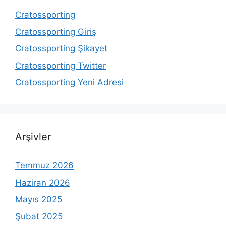
Cratossporting
Cratossporting Giriş
Cratossporting Şikayet
Cratossporting Twitter
Cratossporting Yeni Adresi
Arşivler
Temmuz 2026
Haziran 2026
Mayıs 2025
Şubat 2025