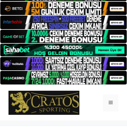
İçeriğe
atla
Menü