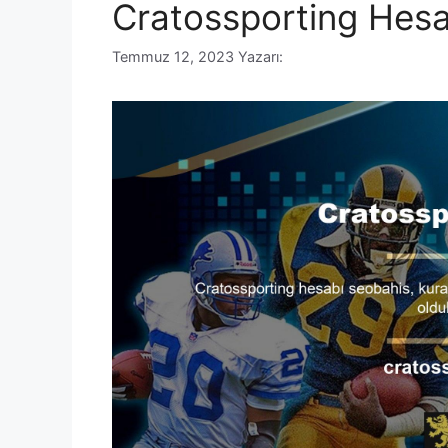
Cratossporting Hesa
Temmuz 12, 2023
Yazarı: