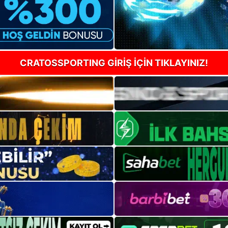
CRATOSSPORTING GİRİŞ İÇİN TIKLAYINIZ!