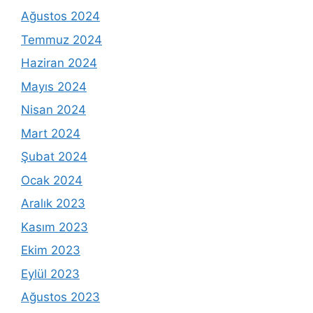
Ağustos 2024
Temmuz 2024
Haziran 2024
Mayıs 2024
Nisan 2024
Mart 2024
Şubat 2024
Ocak 2024
Aralık 2023
Kasım 2023
Ekim 2023
Eylül 2023
Ağustos 2023