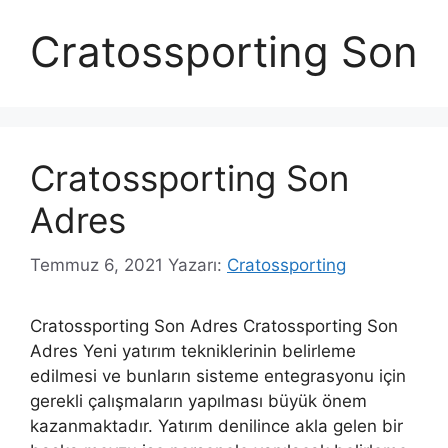
Cratossporting Son
Cratossporting Son
Adres
Temmuz 6, 2021
Yazarı:
Cratossporting
Cratossporting Son Adres Cratossporting Son
Adres Yeni yatırım tekniklerinin belirleme
edilmesi ve bunların sisteme entegrasyonu için
gerekli çalışmaların yapılması büyük önem
kazanmaktadır. Yatırım denilince akla gelen bir