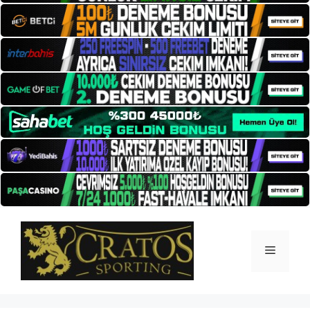
İçeriğe
atla
Menü