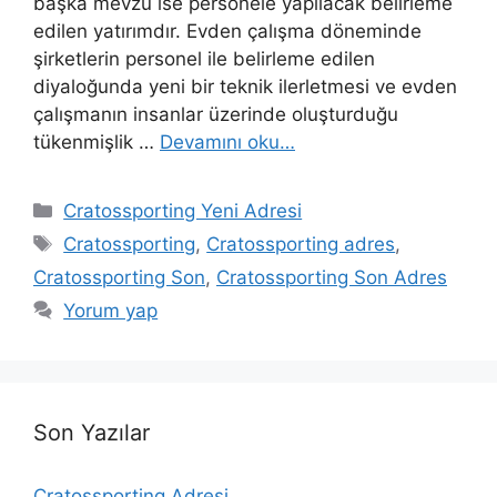
başka mevzu ise personele yapılacak belirleme
edilen yatırımdır. Evden çalışma döneminde
şirketlerin personel ile belirleme edilen
diyaloğunda yeni bir teknik ilerletmesi ve evden
çalışmanın insanlar üzerinde oluşturduğu
tükenmişlik …
Devamını oku…
Kategoriler
Cratossporting Yeni Adresi
Etiketler
Cratossporting
,
Cratossporting adres
,
Cratossporting Son
,
Cratossporting Son Adres
Yorum yap
Son Yazılar
Cratossporting Adresi