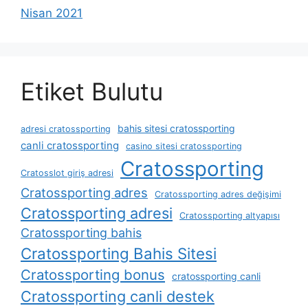
Nisan 2021
Etiket Bulutu
bahis sitesi cratossporting
adresi cratossporting
canli cratossporting
casino sitesi cratossporting
Cratossporting
Cratosslot giriş adresi
Cratossporting adres
Cratossporting adres değişimi
Cratossporting adresi
Cratossporting altyapısı
Cratossporting bahis
Cratossporting Bahis Sitesi
Cratossporting bonus
cratossporting canli
Cratossporting canli destek