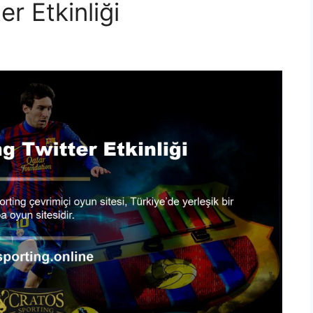
r Etkinliği