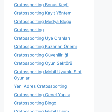
Cratossporting Bonus Keyfi
Cratossporting Kayıt Yöntemi
Cratossporting Medya Blogu
Cratossporting
Cratossporting Üye Oranları
Cratossporting Kazanan Önemi
Cratossporting Güvenilirliği
Cratossporting Oyun Sektörü
Cratossporting Mobil Uyumlu Slot
Oyunları
Yeni Adres Cratossporting
Cratossporting Genel Yapısı
Cratossporting Bingo
Cratossporting Mobil Uyum