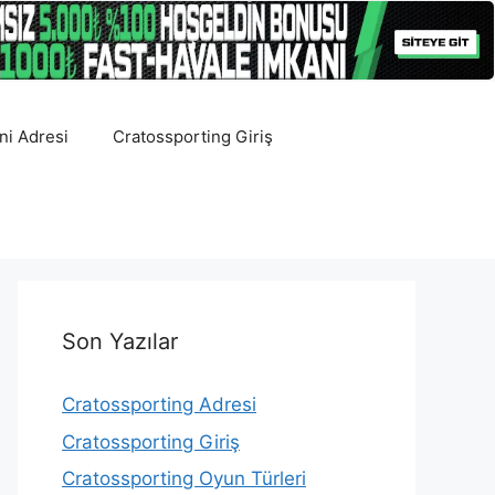
ni Adresi
Cratossporting Giriş
Son Yazılar
Cratossporting Adresi
Cratossporting Giriş
Cratossporting Oyun Türleri