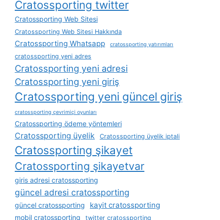
Cratossporting twitter
Cratossporting Web Sitesi
Cratossporting Web Sitesi Hakkında
Cratossporting Whatsapp
cratossporting yatırımları
cratossporting yeni adres
Cratossporting yeni adresi
Cratossporting yeni giriş
Cratossporting yeni güncel giriş
cratossporting çevrimiçi oyunları
Cratossporting ödeme yöntemleri
Cratossporting üyelik
Cratossporting üyelik iptali
Cratossporting şikayet
Cratossporting şikayetvar
giris adresi cratossporting
güncel adresi cratossporting
kayit cratossporting
güncel cratossporting
mobil cratossporting
twitter cratossporting