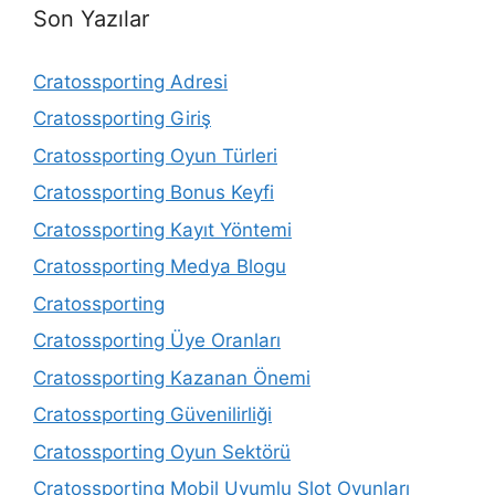
Son Yazılar
Cratossporting Adresi
Cratossporting Giriş
Cratossporting Oyun Türleri
Cratossporting Bonus Keyfi
Cratossporting Kayıt Yöntemi
Cratossporting Medya Blogu
Cratossporting
Cratossporting Üye Oranları
Cratossporting Kazanan Önemi
Cratossporting Güvenilirliği
Cratossporting Oyun Sektörü
Cratossporting Mobil Uyumlu Slot Oyunları