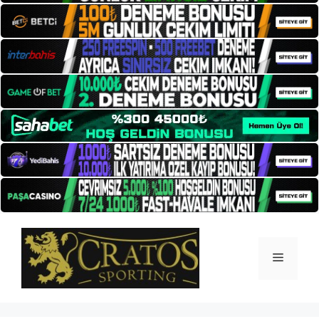
İçeriğe
atla
Menü