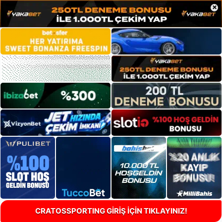
×
CRATOSSPORTING GİRİŞ İÇİN TIKLAYINIZ!