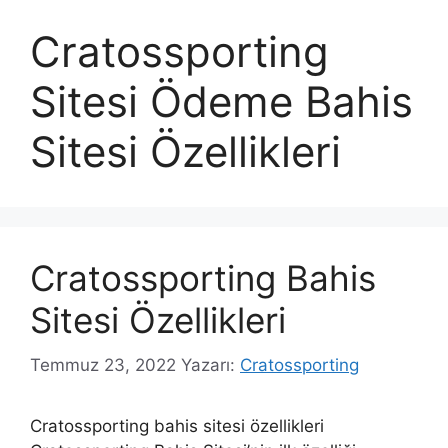
Cratossporting
Sitesi Ödeme Bahis
Sitesi Özellikleri
Cratossporting Bahis
Sitesi Özellikleri
Temmuz 23, 2022
Yazarı:
Cratossporting
Cratossporting bahis sitesi özellikleri