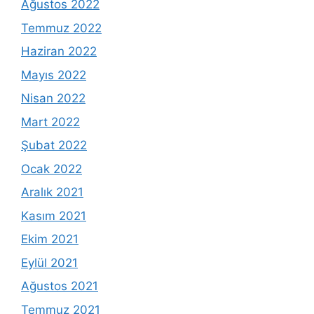
Ağustos 2022
Temmuz 2022
Haziran 2022
Mayıs 2022
Nisan 2022
Mart 2022
Şubat 2022
Ocak 2022
Aralık 2021
Kasım 2021
Ekim 2021
Eylül 2021
Ağustos 2021
Temmuz 2021