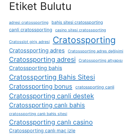
Etiket Bulutu
bahis sitesi cratossporting
adresi cratossporting
canli cratossporting
casino sitesi cratossporting
Cratossporting
Cratosslot giriş adresi
Cratossporting adres
Cratossporting adres değişimi
Cratossporting adresi
Cratossporting altyapısı
Cratossporting bahis
Cratossporting Bahis Sitesi
Cratossporting bonus
cratossporting canli
Cratossporting canli destek
Cratossporting canlı bahis
cratossporting canlı bahis sitesi
Cratossporting canlı casino
Cratossporting canlı maç izle