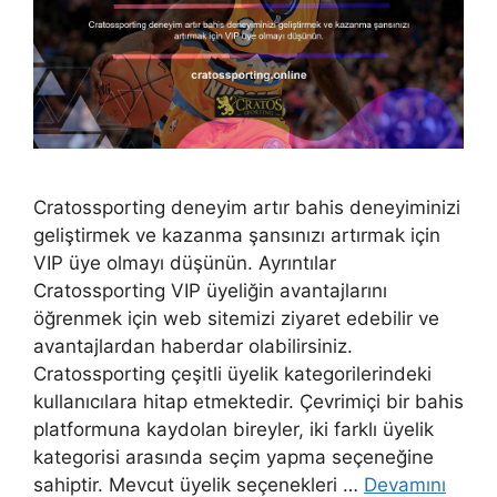
Cratossporting deneyim artır bahis deneyiminizi
geliştirmek ve kazanma şansınızı artırmak için
VIP üye olmayı düşünün. Ayrıntılar
Cratossporting VIP üyeliğin avantajlarını
öğrenmek için web sitemizi ziyaret edebilir ve
avantajlardan haberdar olabilirsiniz.
Cratossporting çeşitli üyelik kategorilerindeki
kullanıcılara hitap etmektedir. Çevrimiçi bir bahis
platformuna kaydolan bireyler, iki farklı üyelik
kategorisi arasında seçim yapma seçeneğine
sahiptir. Mevcut üyelik seçenekleri …
Devamını