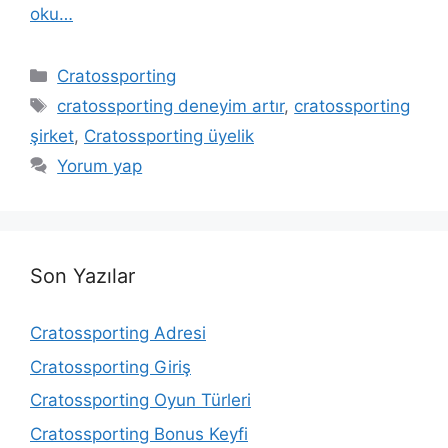
oku…
Kategoriler
Cratossporting
Etiketler
cratossporting deneyim artır
,
cratossporting
şirket
,
Cratossporting üyelik
Yorum yap
Son Yazılar
Cratossporting Adresi
Cratossporting Giriş
Cratossporting Oyun Türleri
Cratossporting Bonus Keyfi