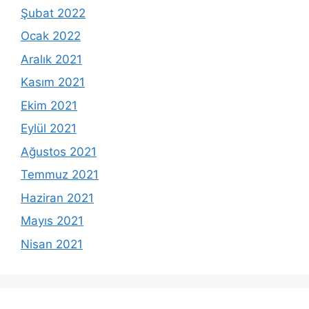
Şubat 2022
Ocak 2022
Aralık 2021
Kasım 2021
Ekim 2021
Eylül 2021
Ağustos 2021
Temmuz 2021
Haziran 2021
Mayıs 2021
Nisan 2021