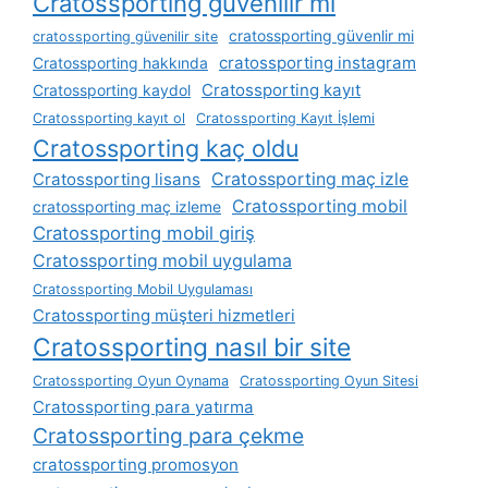
Cratossporting güvenilir mi
cratossporting güvenlir mi
cratossporting güvenilir site
cratossporting instagram
Cratossporting hakkında
Cratossporting kayıt
Cratossporting kaydol
Cratossporting kayıt ol
Cratossporting Kayıt İşlemi
Cratossporting kaç oldu
Cratossporting lisans
Cratossporting maç izle
Cratossporting mobil
cratossporting maç izleme
Cratossporting mobil giriş
Cratossporting mobil uygulama
Cratossporting Mobil Uygulaması
Cratossporting müşteri hizmetleri
Cratossporting nasıl bir site
Cratossporting Oyun Oynama
Cratossporting Oyun Sitesi
Cratossporting para yatırma
Cratossporting para çekme
cratossporting promosyon