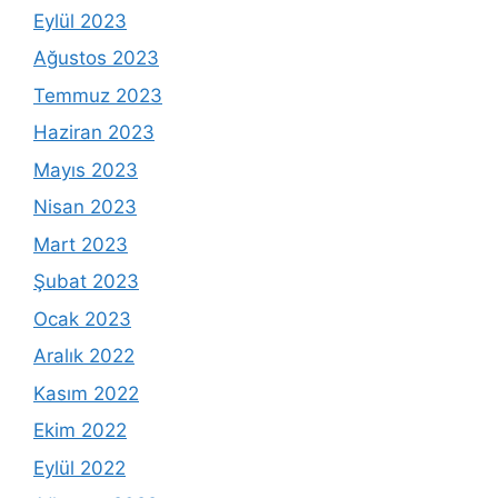
Eylül 2023
Ağustos 2023
Temmuz 2023
Haziran 2023
Mayıs 2023
Nisan 2023
Mart 2023
Şubat 2023
Ocak 2023
Aralık 2022
Kasım 2022
Ekim 2022
Eylül 2022