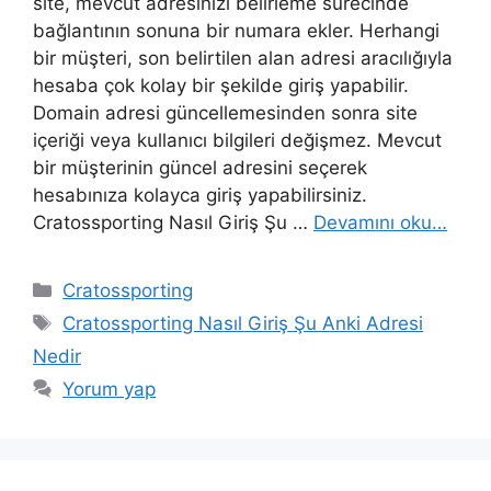
site, mevcut adresinizi belirleme sürecinde
bağlantının sonuna bir numara ekler. Herhangi
bir müşteri, son belirtilen alan adresi aracılığıyla
hesaba çok kolay bir şekilde giriş yapabilir.
Domain adresi güncellemesinden sonra site
içeriği veya kullanıcı bilgileri değişmez. Mevcut
bir müşterinin güncel adresini seçerek
hesabınıza kolayca giriş yapabilirsiniz.
Cratossporting Nasıl Giriş Şu …
Devamını oku…
Kategoriler
Cratossporting
Etiketler
Cratossporting Nasıl Giriş Şu Anki Adresi
Nedir
Yorum yap