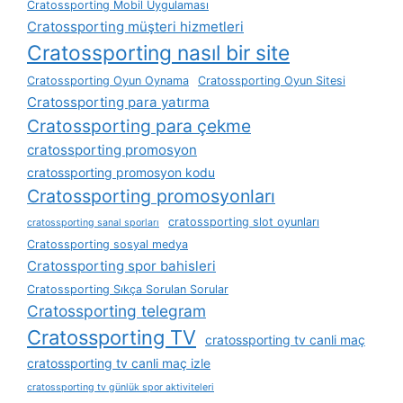
Cratossporting Mobil Uygulaması
Cratossporting müşteri hizmetleri
Cratossporting nasıl bir site
Cratossporting Oyun Oynama
Cratossporting Oyun Sitesi
Cratossporting para yatırma
Cratossporting para çekme
cratossporting promosyon
cratossporting promosyon kodu
Cratossporting promosyonları
cratossporting slot oyunları
cratossporting sanal sporları
Cratossporting sosyal medya
Cratossporting spor bahisleri
Cratossporting Sıkça Sorulan Sorular
Cratossporting telegram
Cratossporting TV
cratossporting tv canli maç
cratossporting tv canli maç izle
cratossporting tv günlük spor aktiviteleri