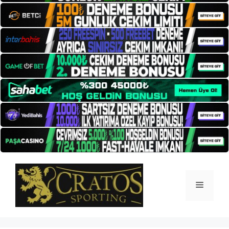
İçeriğe
atla
Menü