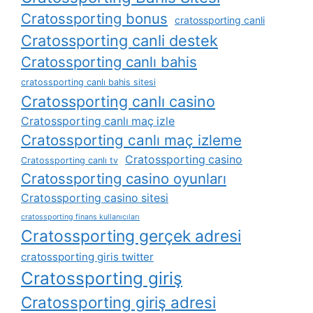
Cratossporting bonus
cratossporting canli
Cratossporting canli destek
Cratossporting canlı bahis
cratossporting canlı bahis sitesi
Cratossporting canlı casino
Cratossporting canlı maç izle
Cratossporting canlı maç izleme
Cratossporting casino
Cratossporting canlı tv
Cratossporting casino oyunları
Cratossporting casino sitesi
cratossporting finans kullanıcıları
Cratossporting gerçek adresi
cratossporting giris twitter
Cratossporting giriş
Cratossporting giriş adresi