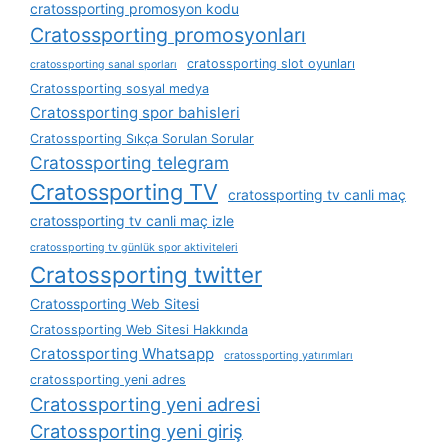
cratossporting promosyon kodu
Cratossporting promosyonları
cratossporting slot oyunları
cratossporting sanal sporları
Cratossporting sosyal medya
Cratossporting spor bahisleri
Cratossporting Sıkça Sorulan Sorular
Cratossporting telegram
Cratossporting TV
cratossporting tv canli maç
cratossporting tv canli maç izle
cratossporting tv günlük spor aktiviteleri
Cratossporting twitter
Cratossporting Web Sitesi
Cratossporting Web Sitesi Hakkında
Cratossporting Whatsapp
cratossporting yatırımları
cratossporting yeni adres
Cratossporting yeni adresi
Cratossporting yeni giriş