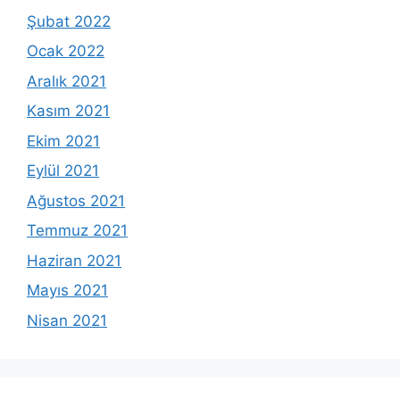
Şubat 2022
Ocak 2022
Aralık 2021
Kasım 2021
Ekim 2021
Eylül 2021
Ağustos 2021
Temmuz 2021
Haziran 2021
Mayıs 2021
Nisan 2021