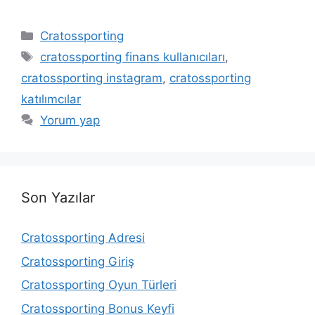
Kategoriler
Cratossporting
Etiketler
cratossporting finans kullanıcıları
,
cratossporting instagram
,
cratossporting
katılımcılar
Yorum yap
Son Yazılar
Cratossporting Adresi
Cratossporting Giriş
Cratossporting Oyun Türleri
Cratossporting Bonus Keyfi