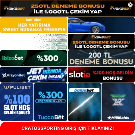
×
CRATOSSPORTING GİRİŞ İÇİN TIKLAYINIZ!