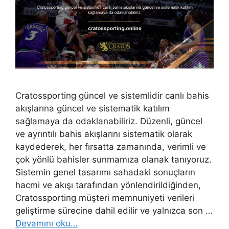
Cratossporting güncel ve sistemlidir canlı bahis
akışlarına güncel ve sistematik katılım
sağlamaya da odaklanabiliriz. Düzenli, güncel
ve ayrıntılı bahis akışlarını sistematik olarak
kaydederek, her fırsatta zamanında, verimli ve
çok yönlü bahisler sunmamıza olanak tanıyoruz.
Sistemin genel tasarımı sahadaki sonuçların
hacmi ve akışı tarafından yönlendirildiğinden,
Cratossporting müşteri memnuniyeti verileri
geliştirme sürecine dahil edilir ve yalnızca son …
Devamını oku…