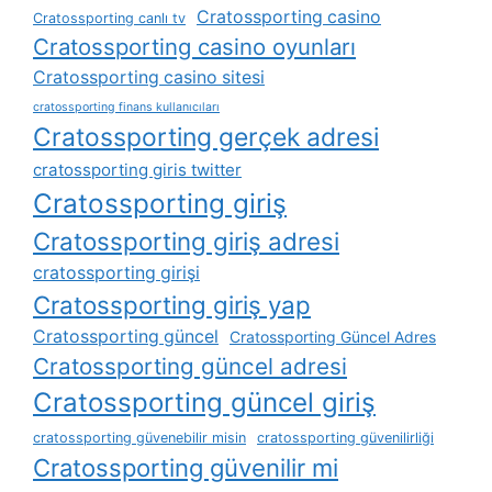
Cratossporting casino
Cratossporting canlı tv
Cratossporting casino oyunları
Cratossporting casino sitesi
cratossporting finans kullanıcıları
Cratossporting gerçek adresi
cratossporting giris twitter
Cratossporting giriş
Cratossporting giriş adresi
cratossporting girişi
Cratossporting giriş yap
Cratossporting güncel
Cratossporting Güncel Adres
Cratossporting güncel adresi
Cratossporting güncel giriş
cratossporting güvenebilir misin
cratossporting güvenilirliği
Cratossporting güvenilir mi