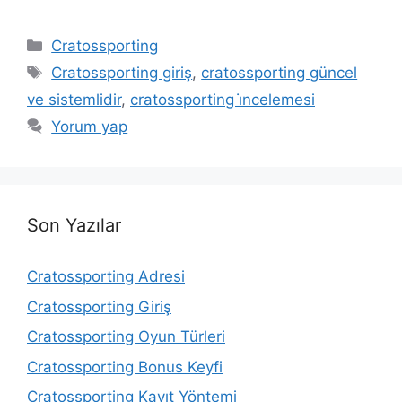
Kategoriler
Cratossporting
Etiketler
Cratossporting giriş
,
cratossporting güncel
ve sistemlidir
,
cratossporting i̇ncelemesi
Yorum yap
Son Yazılar
Cratossporting Adresi
Cratossporting Giriş
Cratossporting Oyun Türleri
Cratossporting Bonus Keyfi
Cratossporting Kayıt Yöntemi