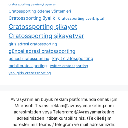
cratossporting çevrimiçi oyunları
Cratossporting ödeme yöntemleri
Cratossporting üyelik
Cratossporting üyelik iptali
Cratossporting şikayet
Cratossporting şikayetvar
giris adresi cratossporting
güncel adresi cratossporting
kayit cratossporting
güncel cratossporting
mobil cratossporting
twitter cratossporting
yeni giris cratossporting
Avrasya'nın en büyük reklam platformunda olmak için
Microsoft Teams:
reklam@avrasyamarketing.com
adresimizden veya Telegram: @Avrasyamarketing
adresimizden irtibat kurabilirsiniz. (Tek iletişim
adreslerimiz teams / telegram ve mail adresimizdir.