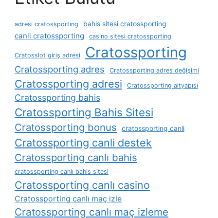
bahis sitesi cratossporting
adresi cratossporting
canli cratossporting
casino sitesi cratossporting
Cratossporting
Cratosslot giriş adresi
Cratossporting adres
Cratossporting adres değişimi
Cratossporting adresi
Cratossporting altyapısı
Cratossporting bahis
Cratossporting Bahis Sitesi
Cratossporting bonus
cratossporting canli
Cratossporting canli destek
Cratossporting canlı bahis
cratossporting canlı bahis sitesi
Cratossporting canlı casino
Cratossporting canlı maç izle
Cratossporting canlı maç izleme