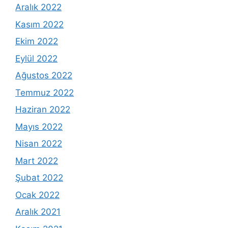
Aralık 2022
Kasım 2022
Ekim 2022
Eylül 2022
Ağustos 2022
Temmuz 2022
Haziran 2022
Mayıs 2022
Nisan 2022
Mart 2022
Şubat 2022
Ocak 2022
Aralık 2021