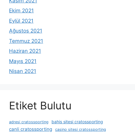
Kasım 2021
Ekim 2021
Eylül 2021
Ağustos 2021
Temmuz 2021
Haziran 2021
Mayıs 2021
Nisan 2021
Etiket Bulutu
bahis sitesi cratossporting
adresi cratossporting
canli cratossporting
casino sitesi cratossporting