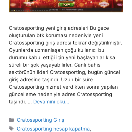
Cratossporting yeni giriş adresleri Bu gece
oluşturulan btk koruması nedeniyle yeni
Cratossporting giriş adresi tekrar değiştirilmiştir.
Oyunlarda uzmanlaşan çoğu kullanıcı bu
durumu kabul ettiği için yeni başlayanlar kısa
süreli bir şok yaşayabilirler. Canlı bahis
sektörünün lideri Cratossporting, bugün güncel
giriş adresine taşındı. Uzun bir süre
Cratossporting hizmet verdikten sonra yapılan
güncelleme nedeniyle adres Cratossporting
taşındı. …
Devamını oku…
Kategoriler
Cratossporting Giriş
Etiketler
Cratossporting hesap kapatma
,