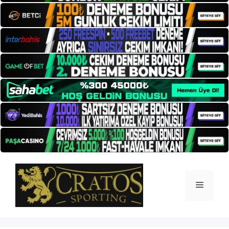
İçeriğe
atla
Menü