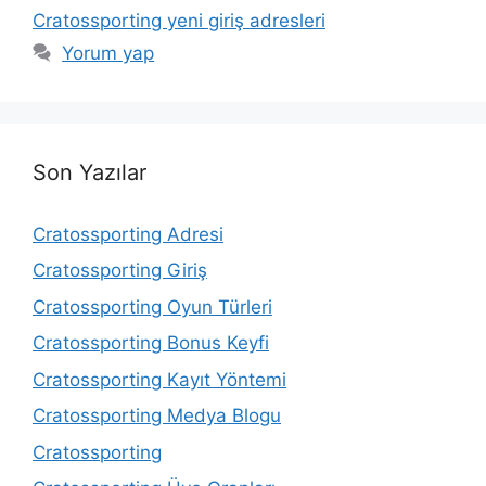
Cratossporting yeni giriş adresleri
Yorum yap
Son Yazılar
Cratossporting Adresi
Cratossporting Giriş
Cratossporting Oyun Türleri
Cratossporting Bonus Keyfi
Cratossporting Kayıt Yöntemi
Cratossporting Medya Blogu
Cratossporting