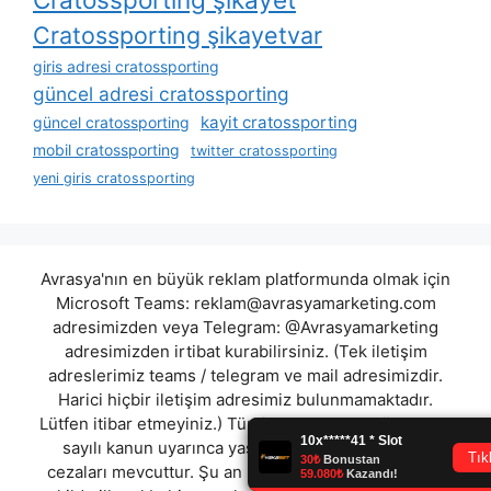
Cratossporting şikayetvar
giris adresi cratossporting
güncel adresi cratossporting
kayit cratossporting
güncel cratossporting
mobil cratossporting
twitter cratossporting
yeni giris cratossporting
Avrasya'nın en büyük reklam platformunda olmak için
Microsoft Teams:
reklam@avrasyamarketing.com
adresimizden veya Telegram: @Avrasyamarketing
adresimizden irtibat kurabilirsiniz. (Tek iletişim
adreslerimiz teams / telegram ve mail adresimizdir.
Harici hiçbir iletişim adresimiz bulunmamaktadır.
Lütfen itibar etmeyiniz.) Türkiye yasalarına göre 7258
sayılı kanun uyarınca yasa dışı bahis oynamanın
cezaları mevcuttur. Şu an bulunduğunuz site hiç bir