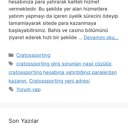
hesabınıza para yatırarak kaliteli hizmet
vermektedir. Bu şekilde yer alan hizmetlere
yatırım yapmayı da içeren üyelik sürecini ödeyip
tamamlayarak sitede para kazanmaya
başlayabilirsiniz. Bahis ve casino bölümünü
ziyaret ederek hızlı bir şekilde …
Devamını oku…
Kategoriler
Cratossporting
Etiketler
cratossporting giriş sorunları nasıl çözülür
,
cratossporting hesabına yatırdığınız paralardan
kazanın
,
Cratossporting yeni adresi
Yorum yap
Son Yazılar