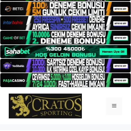
İçeriğe
atla
Menü