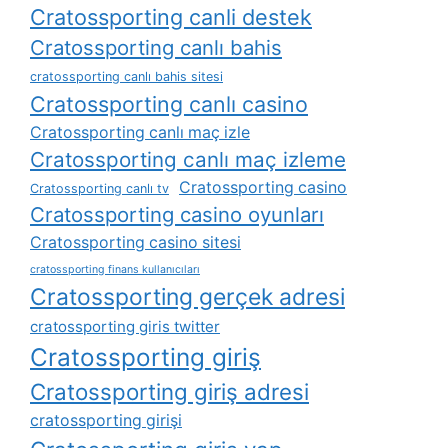
Cratossporting canli destek
Cratossporting canlı bahis
cratossporting canlı bahis sitesi
Cratossporting canlı casino
Cratossporting canlı maç izle
Cratossporting canlı maç izleme
Cratossporting casino
Cratossporting canlı tv
Cratossporting casino oyunları
Cratossporting casino sitesi
cratossporting finans kullanıcıları
Cratossporting gerçek adresi
cratossporting giris twitter
Cratossporting giriş
Cratossporting giriş adresi
cratossporting girişi