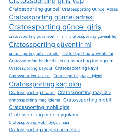
Cratossporting giriş yap
Cratossporting güncel
Cratossporting Güncel Adres
Cratossporting güncel adresi
Cratossporting güncel giriş
cratossporting güvenebilir misin
cratossporting güvenilirliği
Cratossporting güvenilir mi
cratossporting güvenlir mi
cratossporting güvenilir site
cratossporting instagram
Cratossporting hakkında
Cratossporting kayıt
Cratossporting kaydol
Cratossporting kayıt ol
Cratossporting Kayıt İşlemi
Cratossporting kaç oldu
Cratossporting lisans
Cratossporting maç izle
Cratossporting mobil
cratossporting maç izleme
Cratossporting mobil giriş
Cratossporting mobil uygulama
Cratossporting Mobil Uygulaması
Cratossporting müşteri hizmetleri