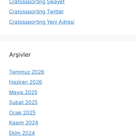
Cratossporting Şikayet
Cratossporting Twitter
Cratossporting Yeni Adresi
Arşivler
Temmuz 2026
Haziran 2026
Mayıs 2025
Şubat 2025
Ocak 2025
Kasım 2024
Ekim 2024