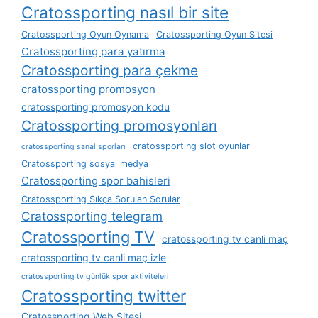
Cratossporting nasıl bir site
Cratossporting Oyun Oynama
Cratossporting Oyun Sitesi
Cratossporting para yatırma
Cratossporting para çekme
cratossporting promosyon
cratossporting promosyon kodu
Cratossporting promosyonları
cratossporting slot oyunları
cratossporting sanal sporları
Cratossporting sosyal medya
Cratossporting spor bahisleri
Cratossporting Sıkça Sorulan Sorular
Cratossporting telegram
Cratossporting TV
cratossporting tv canli maç
cratossporting tv canli maç izle
cratossporting tv günlük spor aktiviteleri
Cratossporting twitter
Cratossporting Web Sitesi