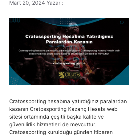
Mart 20, 2024
Yazarı:
Cratossporting hesabına yatırdığınız paralardan
kazanın Cratossporting Kazanç Hesabı web
sitesi ortamında çeşitli başka kalite ve
güvenilirlik hizmetleri de mevcuttur.
Cratossporting kurulduğu günden itibaren