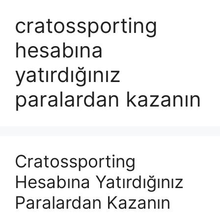
cratossporting
hesabına
yatırdığınız
paralardan kazanın
Cratossporting
Hesabına Yatırdığınız
Paralardan Kazanın