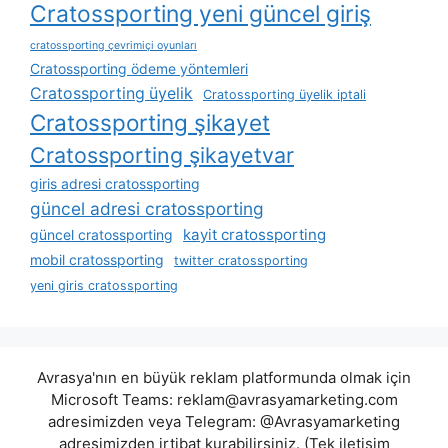
Cratossporting yeni güncel giriş
cratossporting çevrimiçi oyunları
Cratossporting ödeme yöntemleri
Cratossporting üyelik
Cratossporting üyelik iptali
Cratossporting şikayet
Cratossporting şikayetvar
giris adresi cratossporting
güncel adresi cratossporting
kayit cratossporting
güncel cratossporting
mobil cratossporting
twitter cratossporting
yeni giris cratossporting
Avrasya'nın en büyük reklam platformunda olmak için
Microsoft Teams:
reklam@avrasyamarketing.com
adresimizden veya Telegram: @Avrasyamarketing
adresimizden irtibat kurabilirsiniz. (Tek iletişim