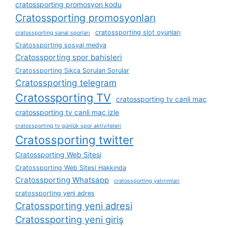
cratossporting promosyon kodu
Cratossporting promosyonları
cratossporting slot oyunları
cratossporting sanal sporları
Cratossporting sosyal medya
Cratossporting spor bahisleri
Cratossporting Sıkça Sorulan Sorular
Cratossporting telegram
Cratossporting TV
cratossporting tv canli maç
cratossporting tv canli maç izle
cratossporting tv günlük spor aktiviteleri
Cratossporting twitter
Cratossporting Web Sitesi
Cratossporting Web Sitesi Hakkında
Cratossporting Whatsapp
cratossporting yatırımları
cratossporting yeni adres
Cratossporting yeni adresi
Cratossporting yeni giriş