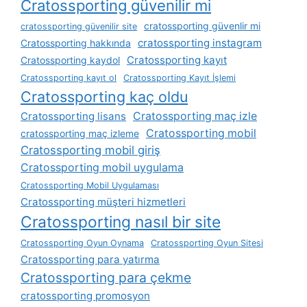
Cratossporting güvenilir mi
cratossporting güvenlir mi
cratossporting güvenilir site
cratossporting instagram
Cratossporting hakkında
Cratossporting kayıt
Cratossporting kaydol
Cratossporting kayıt ol
Cratossporting Kayıt İşlemi
Cratossporting kaç oldu
Cratossporting lisans
Cratossporting maç izle
Cratossporting mobil
cratossporting maç izleme
Cratossporting mobil giriş
Cratossporting mobil uygulama
Cratossporting Mobil Uygulaması
Cratossporting müşteri hizmetleri
Cratossporting nasıl bir site
Cratossporting Oyun Oynama
Cratossporting Oyun Sitesi
Cratossporting para yatırma
Cratossporting para çekme
cratossporting promosyon