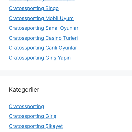
Cratossporting Bingo
Cratossporting Mobil Uyum
Cratossporting Sanal Oyunlar
Cratossporting Casino Türleri
Cratossporting Canlı Oyunlar
Cratossporting Giriş Yapın
Kategoriler
Cratossporting
Cratossporting Giriş
Cratossporting Şikayet