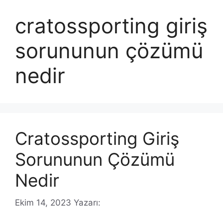
cratossporting giriş
sorununun çözümü
nedir
Cratossporting Giriş
Sorununun Çözümü
Nedir
Ekim 14, 2023
Yazarı: