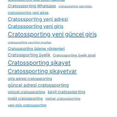
Cratossporting Whatsapp
cratossporting yatırımları
cratossporting yeni adres
Cratossporting yeni adresi
Cratossporting yeni giriş
Cratossporting yeni güncel giriş
cratossporting çevrimiçi oyunları
Cratossporting ödeme yöntemleri
Cratossporting üyelik
Cratossporting üyelik iptali
Cratossporting şikayet
Cratossporting şikayetvar
giris adresi cratossporting
güncel adresi cratossporting
kayit cratossporting
güncel cratossporting
mobil cratossporting
twitter cratossporting
yeni giris cratossporting