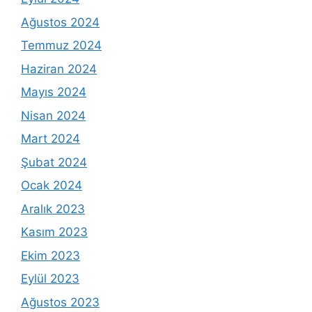
Ağustos 2024
Temmuz 2024
Haziran 2024
Mayıs 2024
Nisan 2024
Mart 2024
Şubat 2024
Ocak 2024
Aralık 2023
Kasım 2023
Ekim 2023
Eylül 2023
Ağustos 2023