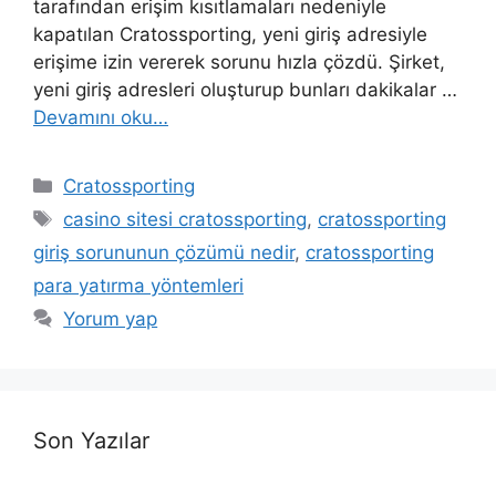
tarafından erişim kısıtlamaları nedeniyle
kapatılan Cratossporting, yeni giriş adresiyle
erişime izin vererek sorunu hızla çözdü. Şirket,
yeni giriş adresleri oluşturup bunları dakikalar …
Devamını oku…
Kategoriler
Cratossporting
Etiketler
casino sitesi cratossporting
,
cratossporting
giriş sorununun çözümü nedir
,
cratossporting
para yatırma yöntemleri
Yorum yap
Son Yazılar