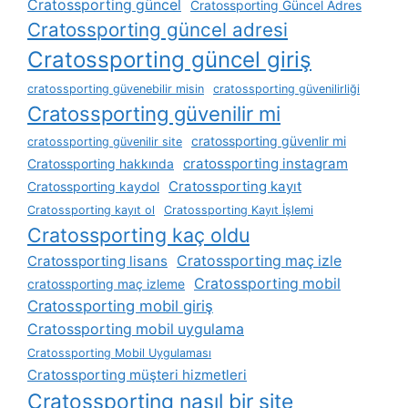
Cratossporting güncel
Cratossporting Güncel Adres
Cratossporting güncel adresi
Cratossporting güncel giriş
cratossporting güvenebilir misin
cratossporting güvenilirliği
Cratossporting güvenilir mi
cratossporting güvenlir mi
cratossporting güvenilir site
cratossporting instagram
Cratossporting hakkında
Cratossporting kayıt
Cratossporting kaydol
Cratossporting kayıt ol
Cratossporting Kayıt İşlemi
Cratossporting kaç oldu
Cratossporting lisans
Cratossporting maç izle
Cratossporting mobil
cratossporting maç izleme
Cratossporting mobil giriş
Cratossporting mobil uygulama
Cratossporting Mobil Uygulaması
Cratossporting müşteri hizmetleri
Cratossporting nasıl bir site