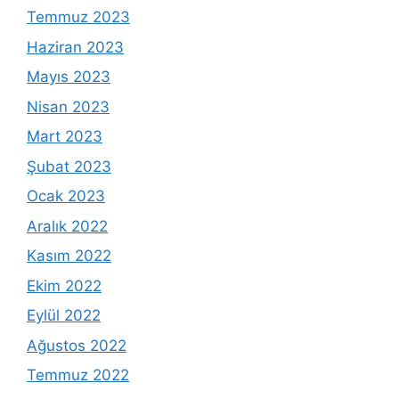
Temmuz 2023
Haziran 2023
Mayıs 2023
Nisan 2023
Mart 2023
Şubat 2023
Ocak 2023
Aralık 2022
Kasım 2022
Ekim 2022
Eylül 2022
Ağustos 2022
Temmuz 2022