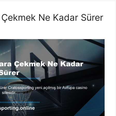
a Çekmek Ne Kadar Sürer