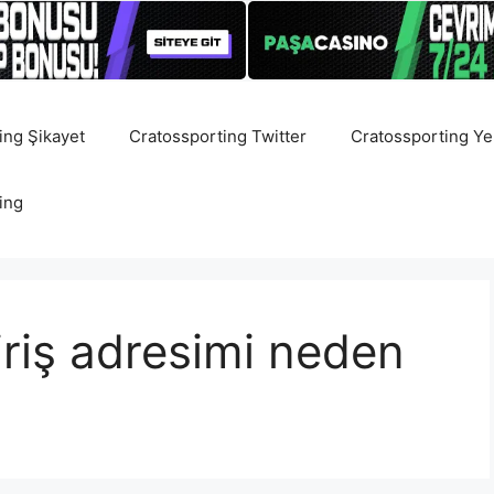
ing Şikayet
Cratossporting Twitter
Cratossporting Ye
ing
iriş adresimi neden