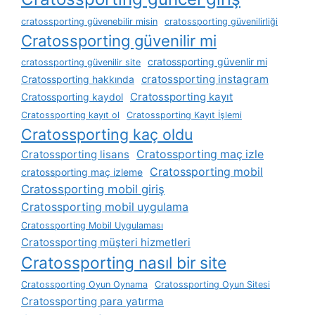
cratossporting güvenebilir misin
cratossporting güvenilirliği
Cratossporting güvenilir mi
cratossporting güvenlir mi
cratossporting güvenilir site
cratossporting instagram
Cratossporting hakkında
Cratossporting kayıt
Cratossporting kaydol
Cratossporting kayıt ol
Cratossporting Kayıt İşlemi
Cratossporting kaç oldu
Cratossporting lisans
Cratossporting maç izle
Cratossporting mobil
cratossporting maç izleme
Cratossporting mobil giriş
Cratossporting mobil uygulama
Cratossporting Mobil Uygulaması
Cratossporting müşteri hizmetleri
Cratossporting nasıl bir site
Cratossporting Oyun Oynama
Cratossporting Oyun Sitesi
Cratossporting para yatırma