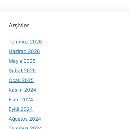
Arşivler
Temmuz 2026
Haziran 2026
Mayıs 2025
Şubat 2025
Ocak 2025
Kasım 2024
Ekim 2024
Eylül 2024
Ağustos 2024
Temmuz 2024