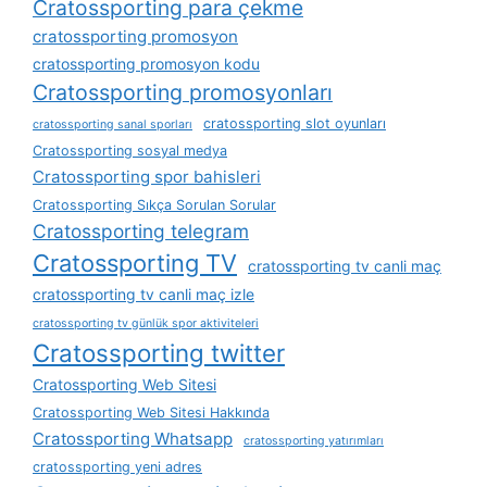
Cratossporting para çekme
cratossporting promosyon
cratossporting promosyon kodu
Cratossporting promosyonları
cratossporting slot oyunları
cratossporting sanal sporları
Cratossporting sosyal medya
Cratossporting spor bahisleri
Cratossporting Sıkça Sorulan Sorular
Cratossporting telegram
Cratossporting TV
cratossporting tv canli maç
cratossporting tv canli maç izle
cratossporting tv günlük spor aktiviteleri
Cratossporting twitter
Cratossporting Web Sitesi
Cratossporting Web Sitesi Hakkında
Cratossporting Whatsapp
cratossporting yatırımları
cratossporting yeni adres