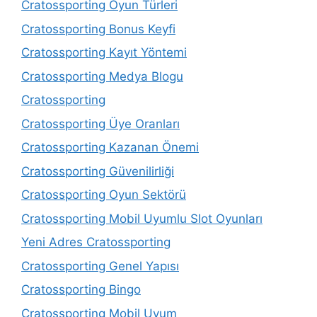
Cratossporting Oyun Türleri
Cratossporting Bonus Keyfi
Cratossporting Kayıt Yöntemi
Cratossporting Medya Blogu
Cratossporting
Cratossporting Üye Oranları
Cratossporting Kazanan Önemi
Cratossporting Güvenilirliği
Cratossporting Oyun Sektörü
Cratossporting Mobil Uyumlu Slot Oyunları
Yeni Adres Cratossporting
Cratossporting Genel Yapısı
Cratossporting Bingo
Cratossporting Mobil Uyum