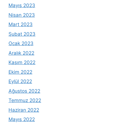
Mayıs 2023
Nisan 2023
Mart 2023
Şubat 2023
Ocak 2023
Aralık 2022
Kasım 2022
Ekim 2022
Eylül 2022
Ağustos 2022
Temmuz 2022
Haziran 2022
Mayıs 2022