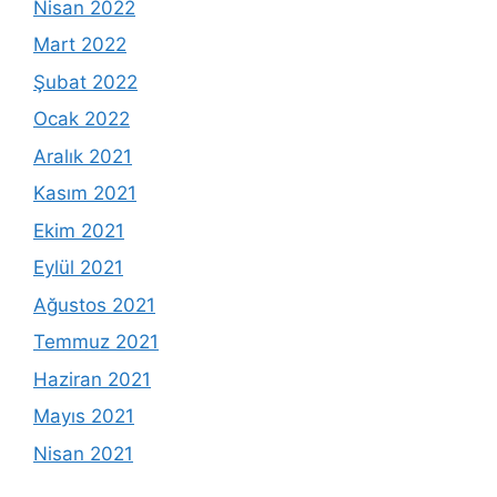
Nisan 2022
Mart 2022
Şubat 2022
Ocak 2022
Aralık 2021
Kasım 2021
Ekim 2021
Eylül 2021
Ağustos 2021
Temmuz 2021
Haziran 2021
Mayıs 2021
Nisan 2021