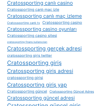
Cratossporting canlı casino
Cratossporting canlı maç izle
Cratossporting canlı maç izleme
Cratossporting casino
Cratossporting canlı tv
Cratossporting casino oyunları
Cratossporting casino sitesi
cratossporting finans kullanıcıları
Cratossporting gerçek adresi
cratossporting giris twitter
Cratossporting giriş
Cratossporting giriş adresi
cratossporting girişi
Cratossporting giriş yap
Cratossporting güncel
Cratossporting Güncel Adres
Cratossporting güncel adresi
Cratossporting güncel giriş