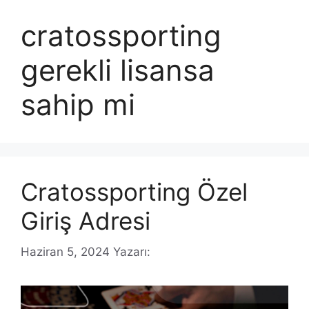
cratossporting
gerekli lisansa
sahip mi
Cratossporting Özel
Giriş Adresi
Haziran 5, 2024
Yazarı: