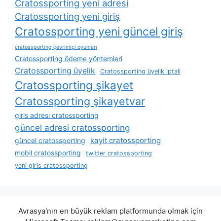
Cratossporting yeni adresi
Cratossporting yeni giriş
Cratossporting yeni güncel giriş
cratossporting çevrimiçi oyunları
Cratossporting ödeme yöntemleri
Cratossporting üyelik
Cratossporting üyelik iptali
Cratossporting şikayet
Cratossporting şikayetvar
giris adresi cratossporting
güncel adresi cratossporting
kayit cratossporting
güncel cratossporting
mobil cratossporting
twitter cratossporting
yeni giris cratossporting
Avrasya'nın en büyük reklam platformunda olmak için