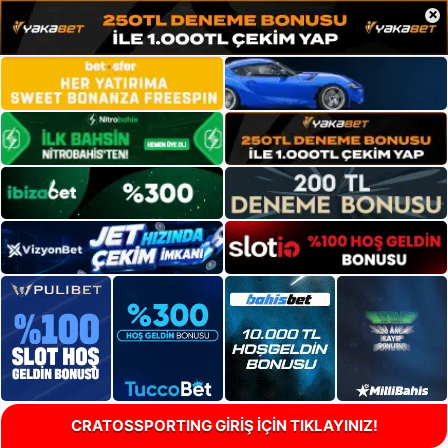
×
CRATOSSPORTING GİRİŞ İÇİN TIKLAYINIZ!