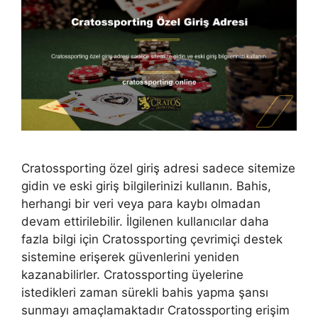
Cratossporting özel giriş adresi sadece sitemize
gidin ve eski giriş bilgilerinizi kullanın. Bahis,
herhangi bir veri veya para kaybı olmadan
devam ettirilebilir. İlgilenen kullanıcılar daha
fazla bilgi için Cratossporting çevrimiçi destek
sistemine erişerek güvenlerini yeniden
kazanabilirler. Cratossporting üyelerine
istedikleri zaman sürekli bahis yapma şansı
sunmayı amaçlamaktadır Cratossporting erişim