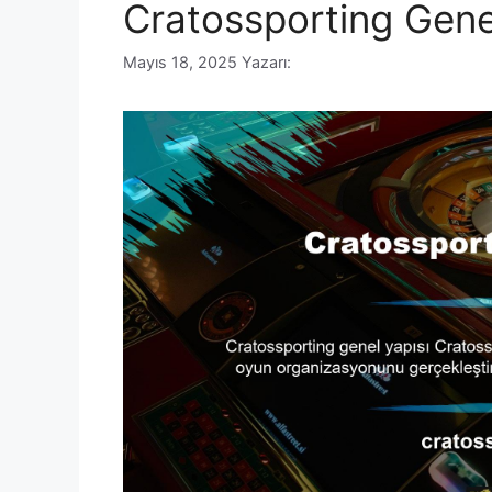
Cratossporting Gene
Mayıs 18, 2025
Yazarı: