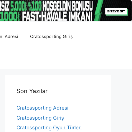
ni Adresi
Cratossporting Giriş
Son Yazılar
Cratossporting Adresi
Cratossporting Giriş
Cratossporting Oyun Türleri