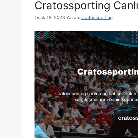
Cratossporting Canl
Ocak 18, 2023
Yazarı:
Cratossporting