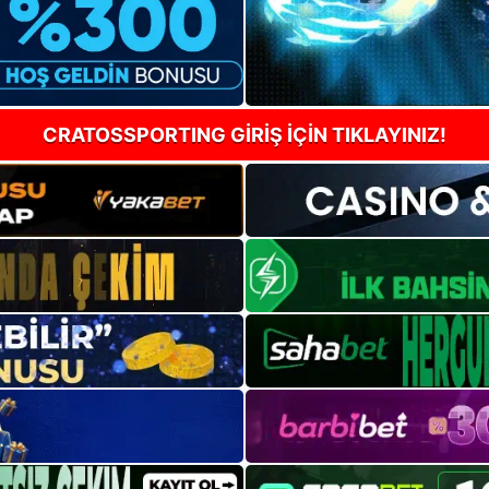
CRATOSSPORTING GİRİŞ İÇİN TIKLAYINIZ!