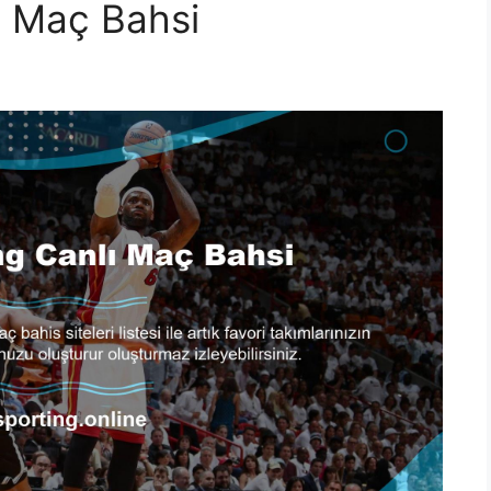
ı Maç Bahsi