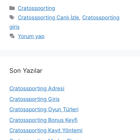
Kategoriler
Cratossporting
Etiketler
Cratossporting Canlı İzle
,
Cratossporting
giriş
Yorum yap
Son Yazılar
Cratossporting Adresi
Cratossporting Giriş
Cratossporting Oyun Türleri
Cratossporting Bonus Keyfi
Cratossporting Kayıt Yöntemi