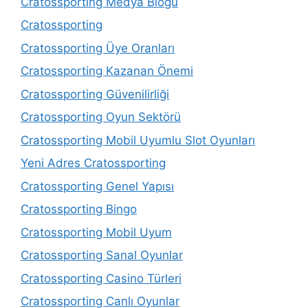
Cratossporting Medya Blogu
Cratossporting
Cratossporting Üye Oranları
Cratossporting Kazanan Önemi
Cratossporting Güvenilirliği
Cratossporting Oyun Sektörü
Cratossporting Mobil Uyumlu Slot Oyunları
Yeni Adres Cratossporting
Cratossporting Genel Yapısı
Cratossporting Bingo
Cratossporting Mobil Uyum
Cratossporting Sanal Oyunlar
Cratossporting Casino Türleri
Cratossporting Canlı Oyunlar