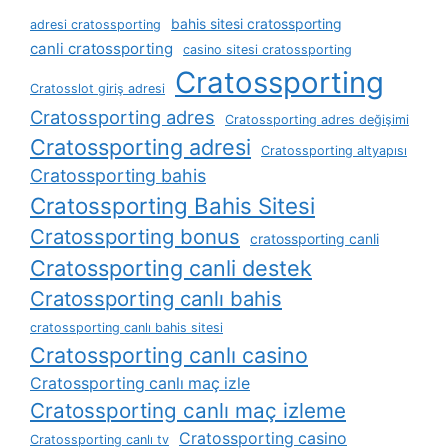
bahis sitesi cratossporting
adresi cratossporting
canli cratossporting
casino sitesi cratossporting
Cratossporting
Cratosslot giriş adresi
Cratossporting adres
Cratossporting adres değişimi
Cratossporting adresi
Cratossporting altyapısı
Cratossporting bahis
Cratossporting Bahis Sitesi
Cratossporting bonus
cratossporting canli
Cratossporting canli destek
Cratossporting canlı bahis
cratossporting canlı bahis sitesi
Cratossporting canlı casino
Cratossporting canlı maç izle
Cratossporting canlı maç izleme
Cratossporting casino
Cratossporting canlı tv