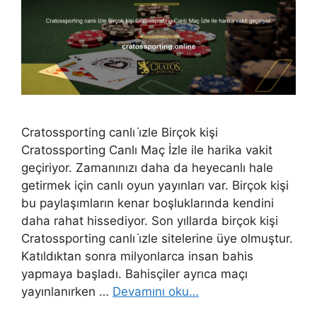
Cratossporting canlı i̇zle Birçok kişi
Cratossporting Canlı Maç İzle ile harika vakit
geçiriyor. Zamanınızı daha da heyecanlı hale
getirmek için canlı oyun yayınları var. Birçok kişi
bu paylaşımların kenar boşluklarında kendini
daha rahat hissediyor. Son yıllarda birçok kişi
Cratossporting canlı i̇zle sitelerine üye olmuştur.
Katıldıktan sonra milyonlarca insan bahis
yapmaya başladı. Bahisçiler ayrıca maçı
yayınlanırken …
Devamını oku…