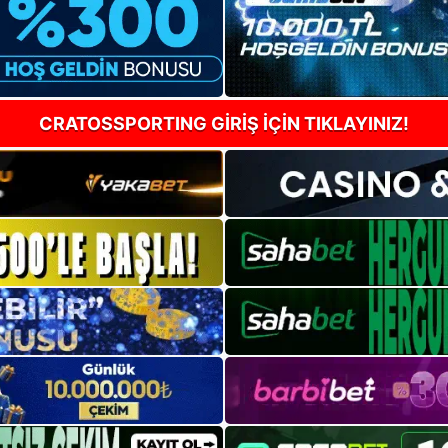
CRATOSSPORTING GİRİŞ İÇİN TIKLAYINIZ!