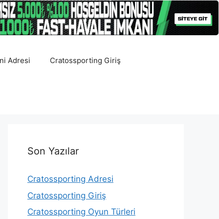
ni Adresi
Cratossporting Giriş
Son Yazılar
Cratossporting Adresi
Cratossporting Giriş
Cratossporting Oyun Türleri