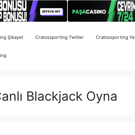
ing Şikayet
Cratossporting Twitter
Cratossporting Ye
ing
anlı Blackjack Oyna