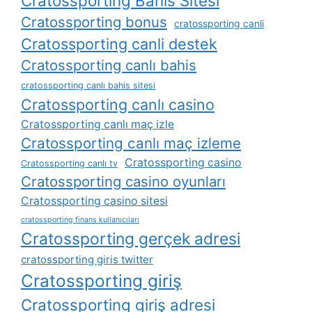
Cratossporting Bahis Sitesi
Cratossporting bonus
cratossporting canli
Cratossporting canli destek
Cratossporting canlı bahis
cratossporting canlı bahis sitesi
Cratossporting canlı casino
Cratossporting canlı maç izle
Cratossporting canlı maç izleme
Cratossporting casino
Cratossporting canlı tv
Cratossporting casino oyunları
Cratossporting casino sitesi
cratossporting finans kullanıcıları
Cratossporting gerçek adresi
cratossporting giris twitter
Cratossporting giriş
Cratossporting giriş adresi