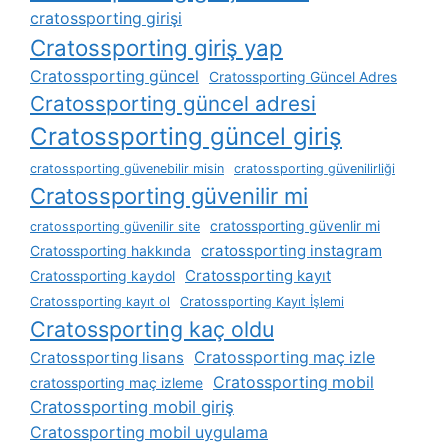
cratossporting girişi
Cratossporting giriş yap
Cratossporting güncel
Cratossporting Güncel Adres
Cratossporting güncel adresi
Cratossporting güncel giriş
cratossporting güvenebilir misin
cratossporting güvenilirliği
Cratossporting güvenilir mi
cratossporting güvenlir mi
cratossporting güvenilir site
cratossporting instagram
Cratossporting hakkında
Cratossporting kayıt
Cratossporting kaydol
Cratossporting kayıt ol
Cratossporting Kayıt İşlemi
Cratossporting kaç oldu
Cratossporting lisans
Cratossporting maç izle
Cratossporting mobil
cratossporting maç izleme
Cratossporting mobil giriş
Cratossporting mobil uygulama