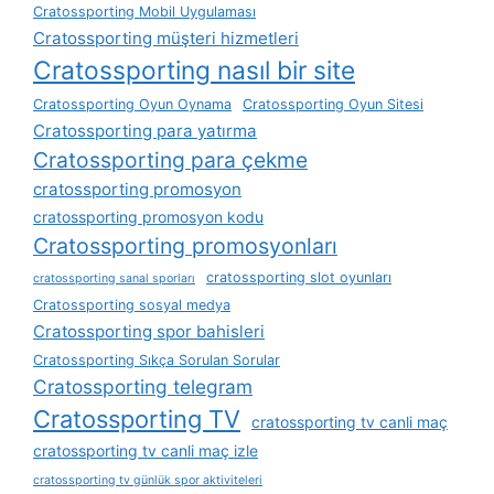
Cratossporting Mobil Uygulaması
Cratossporting müşteri hizmetleri
Cratossporting nasıl bir site
Cratossporting Oyun Oynama
Cratossporting Oyun Sitesi
Cratossporting para yatırma
Cratossporting para çekme
cratossporting promosyon
cratossporting promosyon kodu
Cratossporting promosyonları
cratossporting slot oyunları
cratossporting sanal sporları
Cratossporting sosyal medya
Cratossporting spor bahisleri
Cratossporting Sıkça Sorulan Sorular
Cratossporting telegram
Cratossporting TV
cratossporting tv canli maç
cratossporting tv canli maç izle
cratossporting tv günlük spor aktiviteleri