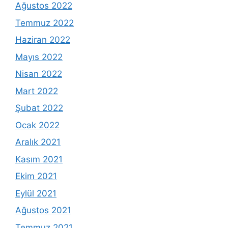
Ağustos 2022
Temmuz 2022
Haziran 2022
Mayıs 2022
Nisan 2022
Mart 2022
Şubat 2022
Ocak 2022
Aralık 2021
Kasım 2021
Ekim 2021
Eylül 2021
Ağustos 2021
Temmuz 2021