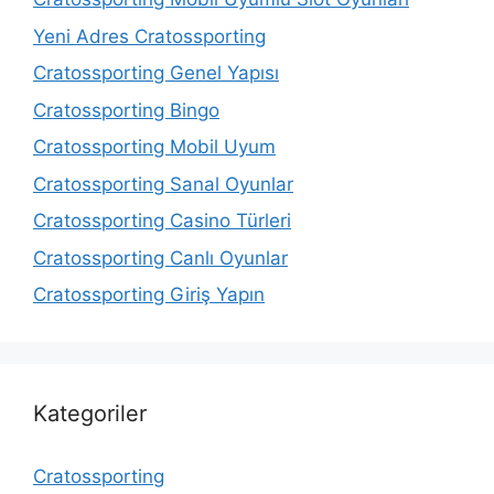
Yeni Adres Cratossporting
Cratossporting Genel Yapısı
Cratossporting Bingo
Cratossporting Mobil Uyum
Cratossporting Sanal Oyunlar
Cratossporting Casino Türleri
Cratossporting Canlı Oyunlar
Cratossporting Giriş Yapın
Kategoriler
Cratossporting