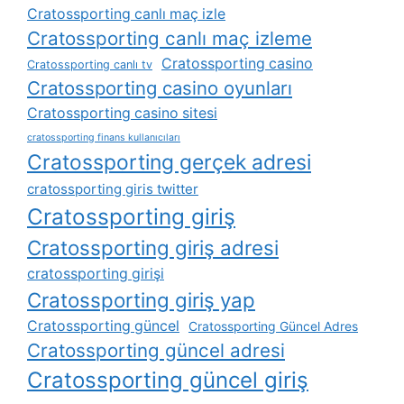
Cratossporting canlı maç izle
Cratossporting canlı maç izleme
Cratossporting casino
Cratossporting canlı tv
Cratossporting casino oyunları
Cratossporting casino sitesi
cratossporting finans kullanıcıları
Cratossporting gerçek adresi
cratossporting giris twitter
Cratossporting giriş
Cratossporting giriş adresi
cratossporting girişi
Cratossporting giriş yap
Cratossporting güncel
Cratossporting Güncel Adres
Cratossporting güncel adresi
Cratossporting güncel giriş