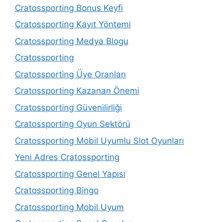
Cratossporting Bonus Keyfi
Cratossporting Kayıt Yöntemi
Cratossporting Medya Blogu
Cratossporting
Cratossporting Üye Oranları
Cratossporting Kazanan Önemi
Cratossporting Güvenilirliği
Cratossporting Oyun Sektörü
Cratossporting Mobil Uyumlu Slot Oyunları
Yeni Adres Cratossporting
Cratossporting Genel Yapısı
Cratossporting Bingo
Cratossporting Mobil Uyum