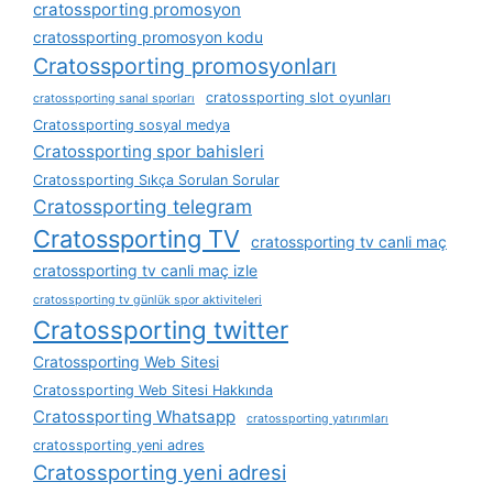
cratossporting promosyon
cratossporting promosyon kodu
Cratossporting promosyonları
cratossporting slot oyunları
cratossporting sanal sporları
Cratossporting sosyal medya
Cratossporting spor bahisleri
Cratossporting Sıkça Sorulan Sorular
Cratossporting telegram
Cratossporting TV
cratossporting tv canli maç
cratossporting tv canli maç izle
cratossporting tv günlük spor aktiviteleri
Cratossporting twitter
Cratossporting Web Sitesi
Cratossporting Web Sitesi Hakkında
Cratossporting Whatsapp
cratossporting yatırımları
cratossporting yeni adres
Cratossporting yeni adresi