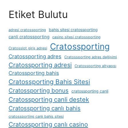
Etiket Bulutu
bahis sitesi cratossporting
adresi cratossporting
canli cratossporting
casino sitesi cratossporting
Cratossporting
Cratosslot giriş adresi
Cratossporting adres
Cratossporting adres değişimi
Cratossporting adresi
Cratossporting altyapısı
Cratossporting bahis
Cratossporting Bahis Sitesi
Cratossporting bonus
cratossporting canli
Cratossporting canli destek
Cratossporting canlı bahis
cratossporting canlı bahis sitesi
Cratossporting canlı casino