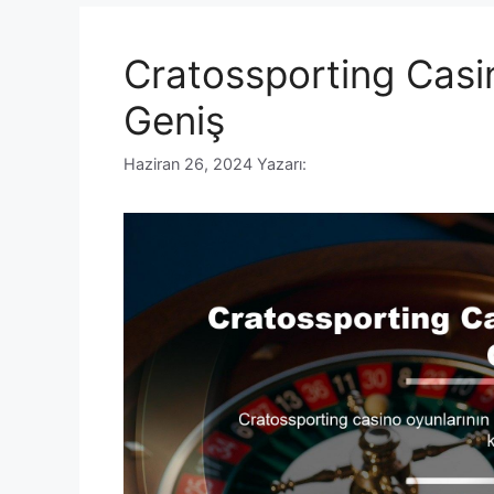
Cratossporting Casin
Geniş
Haziran 26, 2024
Yazarı: