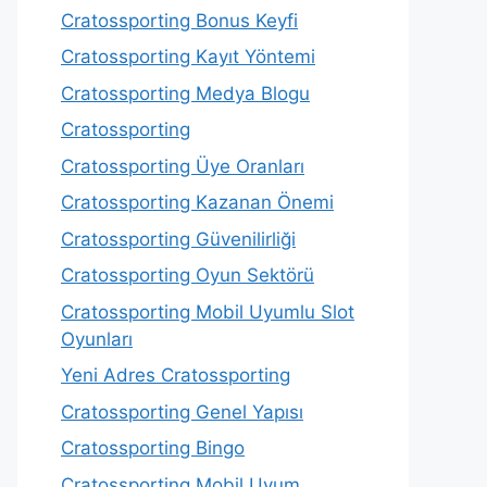
Cratossporting Bonus Keyfi
Cratossporting Kayıt Yöntemi
Cratossporting Medya Blogu
Cratossporting
Cratossporting Üye Oranları
Cratossporting Kazanan Önemi
Cratossporting Güvenilirliği
Cratossporting Oyun Sektörü
Cratossporting Mobil Uyumlu Slot
Oyunları
Yeni Adres Cratossporting
Cratossporting Genel Yapısı
Cratossporting Bingo
Cratossporting Mobil Uyum