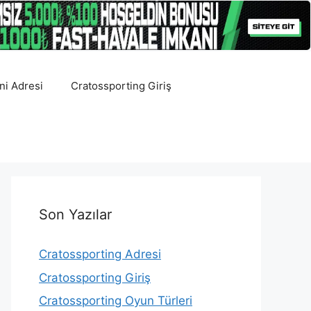
ni Adresi
Cratossporting Giriş
Son Yazılar
Cratossporting Adresi
Cratossporting Giriş
Cratossporting Oyun Türleri