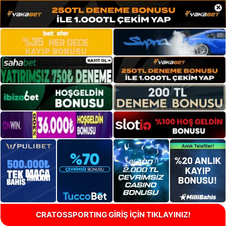
×
CRATOSSPORTING GİRİŞ İÇİN TIKLAYINIZ!