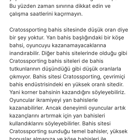
Bu yüzden zaman sınırına dikkat edin ve
çalışma saatlerini kaçırmayın.
Cratossporting bahis sitesinde düşük oran diye
bir şey yoktur. Yan bahis başlığındaki bir köşe
bahsi, oyuncuyu kazanamayacaklarına
inandırabilir. Diğer bahis sitelerinde olduğu gibi
Cratossporting bahis siteleri de bahis
tutkunlarının düşündüğü gibi düşük oranlarla
çıkmıyor. Bahis sitesi Cratossporting, çevrimiçi
bahis endüstrisindeki en yüksek oranlı sitedir.
Yani korner bahsinin kazandığını söyleyebiliriz.
Oyuncular ikramiyeyi yan bahislerle
kazanabilirler. Ancak deneyimli oyuncular artık
kazançlarını artırmak için yan bahisleri
kullandıklarını söyleyebilirler. Bahis sitesi
Cratossporting sunduğu temel bahisler, yüksek
bonuslar almanıza ve köşe bahisleri ile