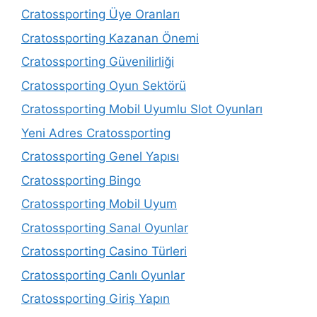
Cratossporting Üye Oranları
Cratossporting Kazanan Önemi
Cratossporting Güvenilirliği
Cratossporting Oyun Sektörü
Cratossporting Mobil Uyumlu Slot Oyunları
Yeni Adres Cratossporting
Cratossporting Genel Yapısı
Cratossporting Bingo
Cratossporting Mobil Uyum
Cratossporting Sanal Oyunlar
Cratossporting Casino Türleri
Cratossporting Canlı Oyunlar
Cratossporting Giriş Yapın