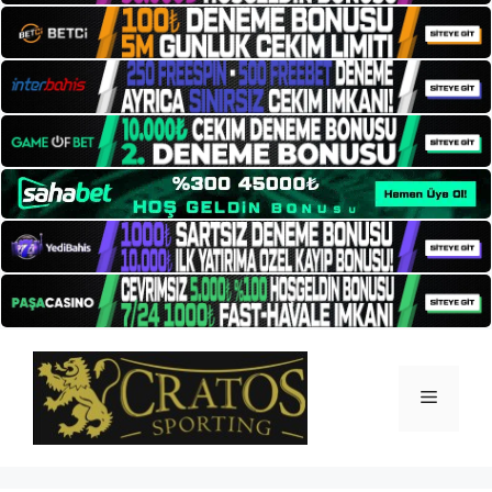
İçeriğe
atla
Menü