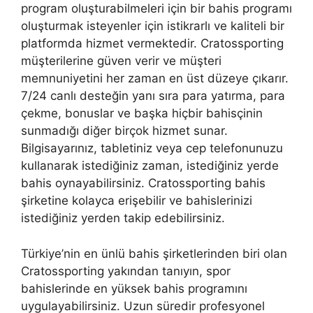
program oluşturabilmeleri için bir bahis programı
oluşturmak isteyenler için istikrarlı ve kaliteli bir
platformda hizmet vermektedir. Cratossporting
müşterilerine güven verir ve müşteri
memnuniyetini her zaman en üst düzeye çıkarır.
7/24 canlı desteğin yanı sıra para yatırma, para
çekme, bonuslar ve başka hiçbir bahisçinin
sunmadığı diğer birçok hizmet sunar.
Bilgisayarınız, tabletiniz veya cep telefonunuzu
kullanarak istediğiniz zaman, istediğiniz yerde
bahis oynayabilirsiniz. Cratossporting bahis
şirketine kolayca erişebilir ve bahislerinizi
istediğiniz yerden takip edebilirsiniz.
Türkiye’nin en ünlü bahis şirketlerinden biri olan
Cratossporting yakından tanıyın, spor
bahislerinde en yüksek bahis programını
uygulayabilirsiniz. Uzun süredir profesyonel