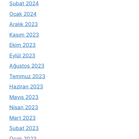
Şubat 2024
Ocak 2024
Aralık 2023
Kasım 2023
Ekim 2023
Eylül 2023
Ağustos 2023
Temmuz 2023
Haziran 2023
Mayıs 2023
Nisan 2023
Mart 2023
Şubat 2023
Ocak 2023