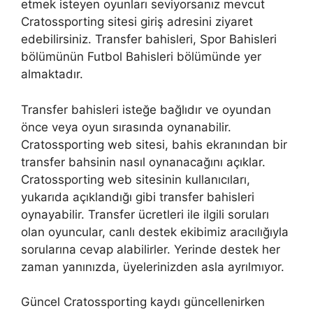
etmek isteyen oyunları seviyorsanız mevcut
Cratossporting sitesi giriş adresini ziyaret
edebilirsiniz. Transfer bahisleri, Spor Bahisleri
bölümünün Futbol Bahisleri bölümünde yer
almaktadır.
Transfer bahisleri isteğe bağlıdır ve oyundan
önce veya oyun sırasında oynanabilir.
Cratossporting web sitesi, bahis ekranından bir
transfer bahsinin nasıl oynanacağını açıklar.
Cratossporting web sitesinin kullanıcıları,
yukarıda açıklandığı gibi transfer bahisleri
oynayabilir. Transfer ücretleri ile ilgili soruları
olan oyuncular, canlı destek ekibimiz aracılığıyla
sorularına cevap alabilirler. Yerinde destek her
zaman yanınızda, üyelerinizden asla ayrılmıyor.
Güncel Cratossporting kaydı güncellenirken