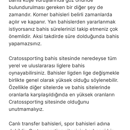
Bahis köşe vuruşlarında göz önünde
bulundurulması gereken bir diğer şey de
zamandır. Korner bahisleri belirli zamanlarda
açılır ve kapanır. Yan bahislerden yararlanmak
istiyorsanız bahis sürelerinizi takip etmeniz çok
önemlidir. Aksi takdirde süre dolduğunda bahis
yapamazsınız.
Cratossporting bahis sitesinde neredeyse tüm
yerel ve uluslararası liglere bahis
oynayabilirsiniz. Bahisler ligden lige değişmekle
birlikte genel olarak yüksek olduğu söylenebilir.
Özellikle diğer sitelerde ve bahis sitelerinde
oranlarla karşılaşıldığında en yüksek oranların
Cratossporting sitesinde olduğunu
unutmamalıyız.
Canlı transfer bahisleri, spor bahisleri adına