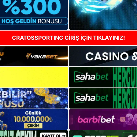
CRATOSSPORTING GİRİŞ İÇİN TIKLAYINIZ!