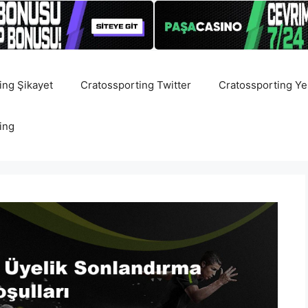
ing Şikayet
Cratossporting Twitter
Cratossporting Ye
ing