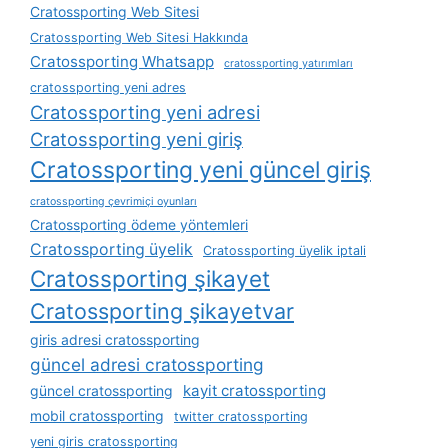
Cratossporting Web Sitesi
Cratossporting Web Sitesi Hakkında
Cratossporting Whatsapp
cratossporting yatırımları
cratossporting yeni adres
Cratossporting yeni adresi
Cratossporting yeni giriş
Cratossporting yeni güncel giriş
cratossporting çevrimiçi oyunları
Cratossporting ödeme yöntemleri
Cratossporting üyelik
Cratossporting üyelik iptali
Cratossporting şikayet
Cratossporting şikayetvar
giris adresi cratossporting
güncel adresi cratossporting
kayit cratossporting
güncel cratossporting
mobil cratossporting
twitter cratossporting
yeni giris cratossporting