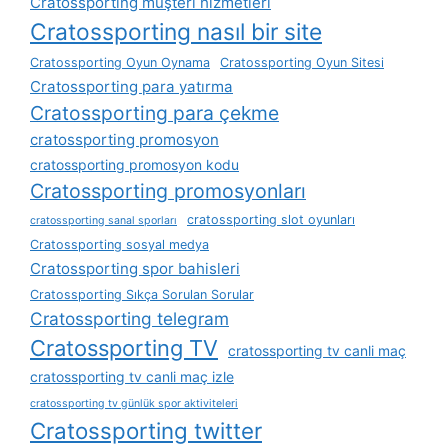
Cratossporting müşteri hizmetleri
Cratossporting nasıl bir site
Cratossporting Oyun Oynama
Cratossporting Oyun Sitesi
Cratossporting para yatırma
Cratossporting para çekme
cratossporting promosyon
cratossporting promosyon kodu
Cratossporting promosyonları
cratossporting slot oyunları
cratossporting sanal sporları
Cratossporting sosyal medya
Cratossporting spor bahisleri
Cratossporting Sıkça Sorulan Sorular
Cratossporting telegram
Cratossporting TV
cratossporting tv canli maç
cratossporting tv canli maç izle
cratossporting tv günlük spor aktiviteleri
Cratossporting twitter