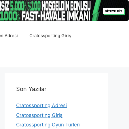
ni Adresi
Cratossporting Giriş
Son Yazılar
Cratossporting Adresi
Cratossporting Giriş
Cratossporting Oyun Türleri