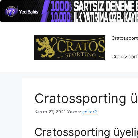
İçeriğe
atla
Cratossport
Cratossport
Cratossporting üy
Kasım 27, 2021
Yazarı:
editor2
Cratossporting üyeliğ